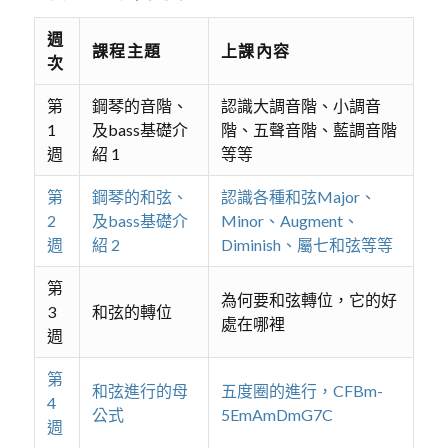
週
課程主題
上課內容
次
第
鋼琴的音階、
認識大調音階、小調音
1
及bass基礎介
階、五聲音階、藍調音階
週
紹 1
等等
第
鋼琴的和弦、
認識各種和弦Major、
2
及bass基礎介
Minor、Augment、
週
紹 2
Diminish、屬七和弦等等
第
為何要和弦轉位，它的好
3
和弦的轉位
處在哪裡
週
第
和弦進行的母
五度圈的進行，CFBm-
4
公式
5EmAmDmG7C
週