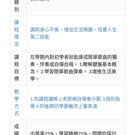
類
別
課
程
調劑身心平衡，增加生活樂趣，培養人生
理
第二技能
念
課
在學期內對初學者就能達成簡單歌曲的獨
程
奏、伴奏或自彈自唱。 1.瞭解鍵盤基本概
目
念。 2.學習簡單歌曲彈奏。 3.增進生活美
標
學。
教
學
1.先課程講解 2.老師親自彈奏示範 3.個別指
方
導 4.到後期同學要輪流上臺表演
式
成
績
出席率25%、學習精神25%、問題的探討