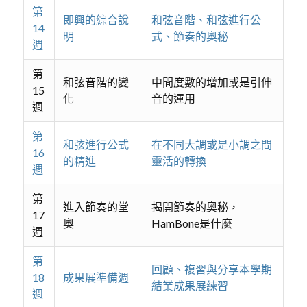
第
即興的綜合說
和弦音階、和弦進行公
14
明
式、節奏的奧秘
週
第
和弦音階的變
中間度數的增加或是引伸
15
化
音的運用
週
第
和弦進行公式
在不同大調或是小調之間
16
的精進
靈活的轉換
週
第
進入節奏的堂
揭開節奏的奧秘，
17
奧
HamBone是什麼
週
第
回顧、複習與分享本學期
18
成果展準備週
結業成果展練習
週