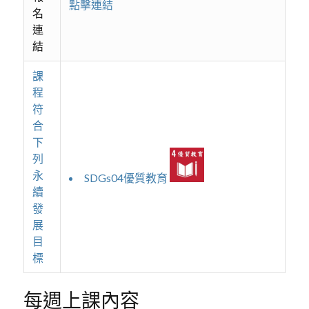
點擊連結
名
連
結
課
程
符
合
下
列
永
SDGs04優質教育
續
發
展
目
標
每週上課內容