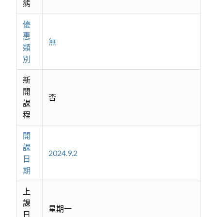
態
優
惠
無
類
別
新
開
否
課
程
開
課
2024.9.2
日
期
上
課
星期一
日