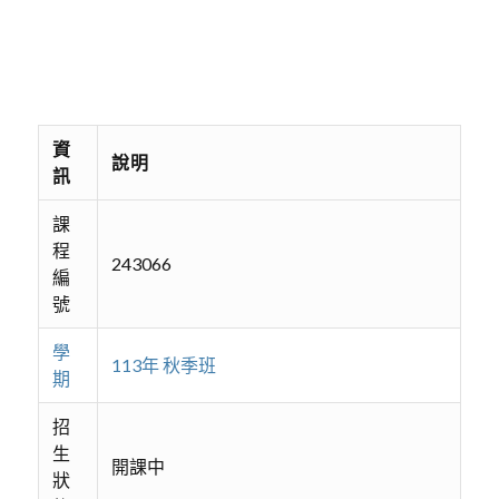
資
說明
訊
課
程
243066
編
號
學
113年 秋季班
期
招
生
開課中
狀