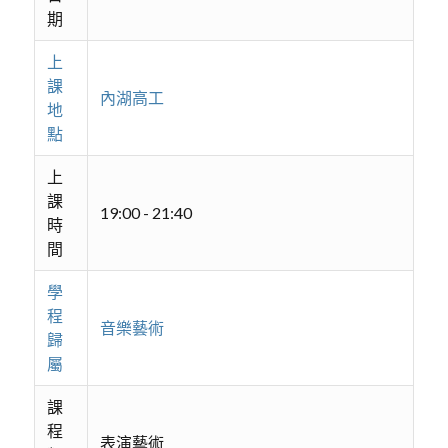
期
上
課
內湖高工
地
點
上
課
19:00 - 21:40
時
間
學
程
音樂藝術
歸
屬
課
程
表演藝術