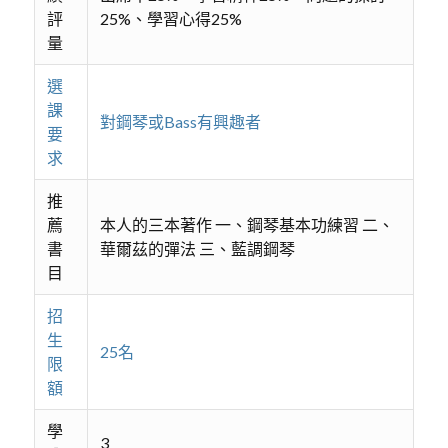
評
25%、學習心得25%
量
選
課
對鋼琴或Bass有興趣者
要
求
推
薦
本人的三本著作 一、鋼琴基本功練習 二、
書
華爾茲的彈法 三、藍調鋼琴
目
招
生
25名
限
額
學
3