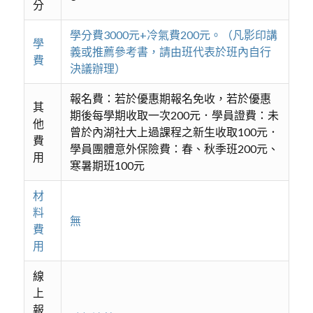
分
學分費3000元+冷氣費200元。（凡影印講
學
義或推薦參考書，請由班代表於班內自行
費
決議辦理）
報名費：若於優惠期報名免收，若於優惠
其
期後每學期收取一次200元．學員證費：未
他
曾於內湖社大上過課程之新生收取100元．
費
學員團體意外保險費：春、秋季班200元、
用
寒暑期班100元
材
料
無
費
用
線
上
報