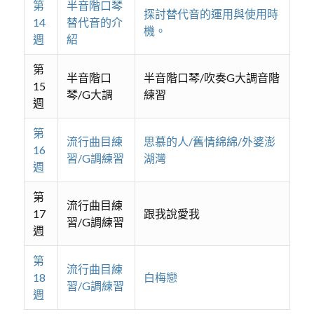
第
半音階口琴
探討替代音的運用與使用時
14
替代音的介
機。
週
紹
第
半音階口
半音階口琴/吹奏G大調音階
15
琴/G大調
練習
週
第
流行曲目練
思慕的人/舊情綿綿/外婆澎
16
習/G調練習
湖灣
週
第
流行曲目練
17
跟我說愛我
習/G調練習
週
第
流行曲目練
18
白梅戀
習/G調練習
週