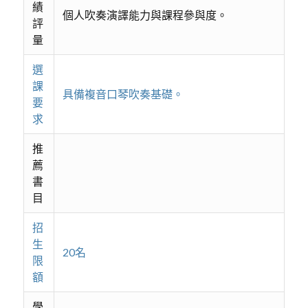
績
個人吹奏演譯能力與課程參與度。
評
量
選
課
具備複音口琴吹奏基礎。
要
求
推
薦
書
目
招
生
20名
限
額
學