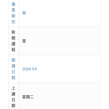
優
惠
無
類
別
新
開
是
課
程
開
課
2024.9.4
日
期
上
課
星期二
日
期