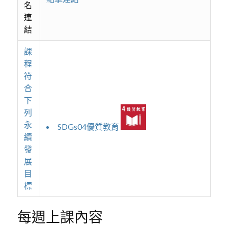
名
連
結
課
程
符
合
下
列
永
SDGs04優質教育
續
發
展
目
標
每週上課內容