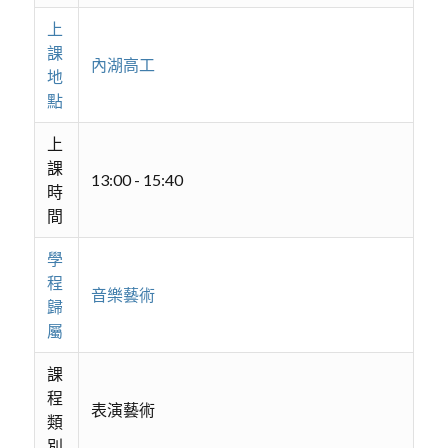
上
課
內湖高工
地
點
上
課
13:00 - 15:40
時
間
學
程
音樂藝術
歸
屬
課
程
表演藝術
類
別