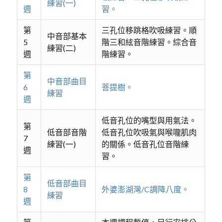
練習(一)
週
習。
第
三孔位移跳格吹吸練習。順
中音部基本
5
階三和絃音階練習。綜合音
練習(二)
週
階練習。
第
中音部曲目
6
菩提樹。
練習
週
低音孔位的嘴型與用氣法。
第
低音部音階
低音孔位吹吸氣與喉嚨肌肉
7
練習(一)
的關係。低音孔位音階練
週
習。
第
低音部曲目
8
外婆澎湖灣/C調降八度。
練習
週