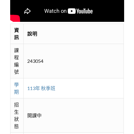
資
說明
訊
課
程
243054
編
號
學
113年 秋季班
期
招
生
開課中
狀
態