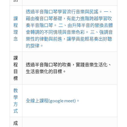
透過半音階口琴學習流行音樂與民謠。 一、
課
藉由複音口琴基礎，有能力進階跨越學習吹
程
奏半音階口琴。 二、由升降半音的替換去體
理
會轉調的不同情境與音樂色彩。 三、強調音
念
樂性的律動與前進，讓學員能輕易奏出好聽
的旋律。
課
程
透過半音階口琴的吹奏，實踐音樂生活化、
目
生活音樂化的目標。
標
教
學
全線上課程(google meet)。
方
式
成