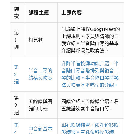
週
課程主題
上課內容
次
討論線上課程Googl Meet的
第
上課規則。學員與講師的自
1
相見歡
我介紹。半音階口琴的基本
週
介紹與呼吸氣吹奏法。
升降半音按鍵功能介紹。半
第
半音口琴的
音階口琴音階排列與複音口
2
結構與吹奏
琴的比較。半音階口琴持琴
週
法與吹奏基本嘴型的介紹。
第
五線譜與簡
簡譜介紹。五線譜介紹。看
3
譜的比較
五線譜吹奏半音階口琴。
週
第
單孔吹吸練習。兩孔位移吹
中音部基本
4
吸練習。三孔位移吹吸練