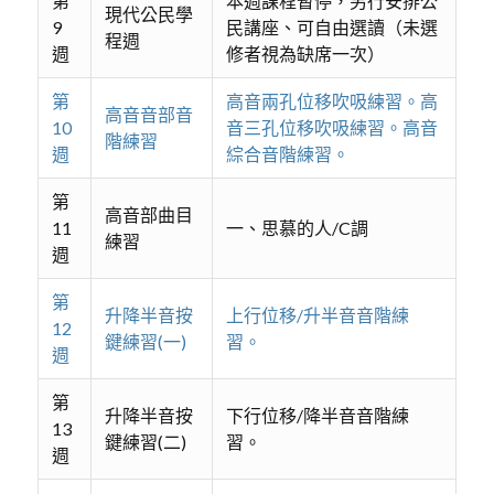
第
本週課程暫停，另行安排公
現代公民學
9
民講座、可自由選讀（未選
程週
週
修者視為缺席一次）
第
高音兩孔位移吹吸練習。高
高音音部音
10
音三孔位移吹吸練習。高音
階練習
週
綜合音階練習。
第
高音部曲目
11
一、思慕的人/C調
練習
週
第
升降半音按
上行位移/升半音音階練
12
鍵練習(一)
習。
週
第
升降半音按
下行位移/降半音音階練
13
鍵練習(二)
習。
週