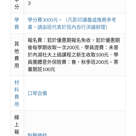
3
分
學
學分費3000元。（凡影印講義或推薦參考
費
書，請由班代表於班內自行決議辦理）
報名費：若於優惠期報名免收，若於優惠期
其
後每學期收取一次200元．學員證費：未曾
他
於內湖社大上過課程之新生收取100元．學
費
員團體意外保險費：春、秋季班200元、寒
用
暑期班100元
材
料
口琴自備
費
用
線
上
報
點擊連結