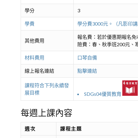
學分
3
學費
學分費3000元。（凡影
報名費：若於優惠期報名免
其他費用
險費：春、秋季班200元、寒
材料費用
口琴自備
線上報名連結
點擊連結
課程符合下列永續發
展目標
SDGs04優質教育
每週上課內容
週次
課程主題