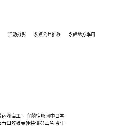
活動剪影
永續公共推移
永續地方學用
導內湖高工、 宜蘭復興國中口琴
複音口琴獨奏獲特優第三名 曾任