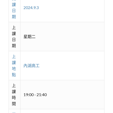
課
2024.9.3
日
期
上
課
星期二
日
期
上
課
內湖高工
地
點
上
課
19:00 - 21:40
時
間