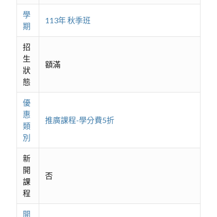
學
113年 秋季班
期
招
生
額滿
狀
態
優
惠
推廣課程-學分費5折
類
別
新
開
否
課
程
開