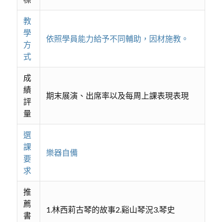
教
學
依照學員能力給予不同輔助，因材施教。
方
式
成
績
期末展演、出席率以及每周上課表現表現
評
量
選
課
樂器自備
要
求
推
薦
1.林西莉古琴的故事2.谿山琴況3.琴史
書