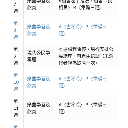
樂曲學習及
A複習左手指法、複習〈長
7
欣賞
相思〉 B〈韋編三絕〉
週
第
樂曲學習及
A〈古琴吟〉 B〈韋編三
8
欣賞
絕〉
週
第
本週課程暫停，另行安排公
現代公民學
9
民講座、可自由選讀（未選
程週
週
修者視為缺席一次）
第
樂曲學習及
A〈古琴吟〉 B〈韋編三
10
欣賞
絕〉
週
第
樂曲學習及
A〈古琴吟〉 B〈韋編三
11
欣賞
絕〉
週
第