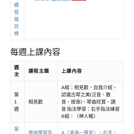
續
發
展
目
標
每週上課內容
週
課程主題
上課內容
次
A組：相見歡、自我介紹、
第
認識古琴之美(泛音、散
1
相見歡
音、按音)、琴曲欣賞、調
週
音 指法學習：右手指法練習
B組：〈神人暢〉
第
樂曲學習及
A〈滄海一聲笑〉、右手、