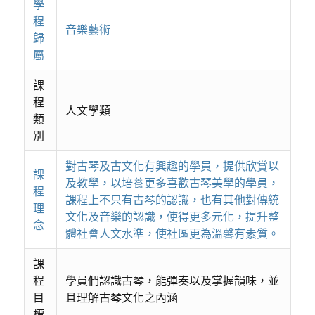
學
程
音樂藝術
歸
屬
課
程
人文學類
類
別
對古琴及古文化有興趣的學員，提供欣賞以
課
及教學，以培養更多喜歡古琴美學的學員，
程
課程上不只有古琴的認識，也有其他對傳統
理
文化及音樂的認識，使得更多元化，提升整
念
體社會人文水準，使社區更為溫馨有素質。
課
程
學員們認識古琴，能彈奏以及掌握韻味，並
目
且理解古琴文化之內涵
標