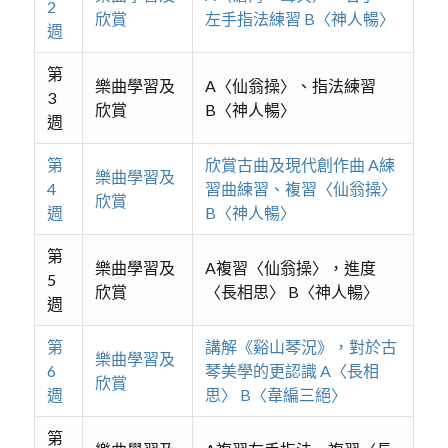
2
欣賞
左手指法練習 B〈神人暢〉
週
第
樂曲學習及
A〈仙翁操〉、指法練習
3
欣賞
B〈神人暢〉
週
第
欣賞古曲及現代創作曲 A練
樂曲學習及
4
習曲練習、複習〈仙翁操〉
欣賞
週
B〈神人暢〉
第
樂曲學習及
A複習〈仙翁操〉，進度
5
欣賞
〈長相思〉 B〈神人暢〉
週
第
講解《谿山琴況》，對於古
樂曲學習及
6
琴美學的更認識 A〈長相
欣賞
週
思〉 B〈韋編三絕〉
第