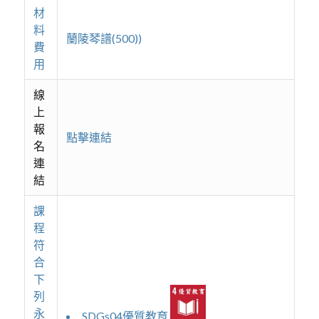
材
料
蘭陵琴譜(500))
費
用
線
上
報
點擊連結
名
連
結
課
程
符
合
下
列
永
SDGs04優質教育