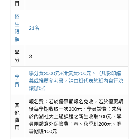
目
招
生
21名
限
額
學
3
分
學分費3000元+冷氣費200元。（凡影印講
學
義或推薦參考書，請由班代表於班內自行決
費
議辦理）
報名費：若於優惠期報名免收，若於優惠期
其
後每學期收取一次200元．學員證費：未曾
他
於內湖社大上過課程之新生收取100元．學
費
員團體意外保險費：春、秋季班200元、寒
用
暑期班100元