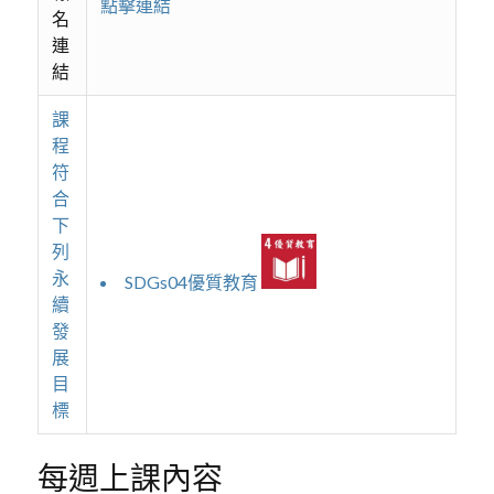
點擊連結
名
連
結
課
程
符
合
下
列
永
SDGs04優質教育
續
發
展
目
標
每週上課內容