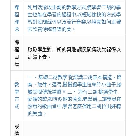
課
利用活潑收生動的教學方式,使學習二胡的學
程
生也能在學習的過程中,以輕鬆愉快的方式學
理
習到民間絲竹以及流行音樂,以培養如何正確
念
去欣賞傳統音樂的美。
課
程
啟發學生對二胡的興趣,讓民間傳統樂器得以
目
延續下去。
標
一、 基礎二胡教學 從認識二胡基本構造、節
教
奏、旋律、運弓,慢慢讓學生拉絲竹小曲子,接
學
觸民間傳統精髓。 二、 流行二胡 挑選學生
方
愛聽的歌,如恰似你的溫柔,老黑爵…,讓學員在
式
熟悉的歌曲當中,學習怎麼運用二胡拉出好聽
的樂曲。
成
績