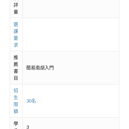
評
量
選
課
要
求
推
薦
簡易南胡入門
書
目
招
生
30名
限
額
學
3