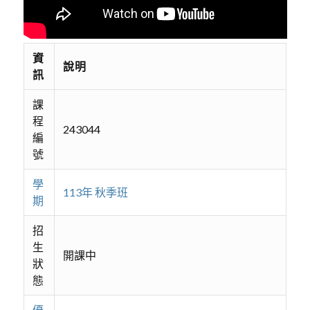
資
說明
訊
課
程
243044
編
號
學
113年 秋季班
期
招
生
開課中
狀
態
優