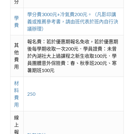
分
學分費3000元+冷氣費200元。（凡影印講
學
義或推薦參考書，請由班代表於班內自行決
費
議辦理）
報名費：若於優惠期報名免收，若於優惠期
其
後每學期收取一次200元．學員證費：未曾
他
於內湖社大上過課程之新生收取100元．學
費
員團體意外保險費：春、秋季班200元、寒
用
暑期班100元
材
料
250
費
用
線
上
報