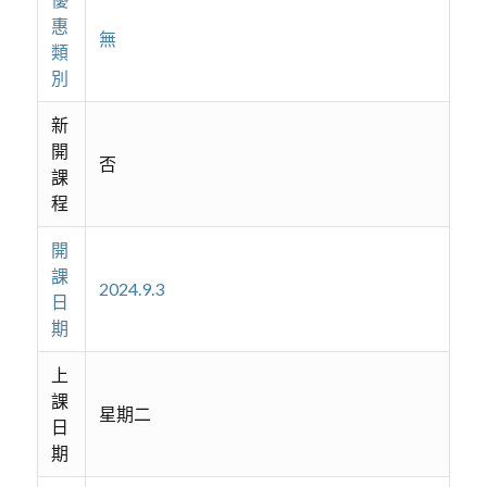
惠
無
類
別
新
開
否
課
程
開
課
2024.9.3
日
期
上
課
星期二
日
期