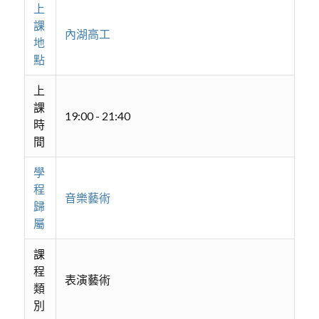
上
課
內湖高工
地
點
上
課
19:00 - 21:40
時
間
學
程
音樂藝術
歸
屬
課
程
表演藝術
類
別