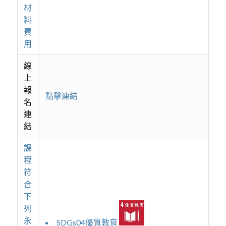
材
料
費
用
線
上
報
點擊連結
名
連
結
課
程
符
合
下
列
永
SDGs04優質教育