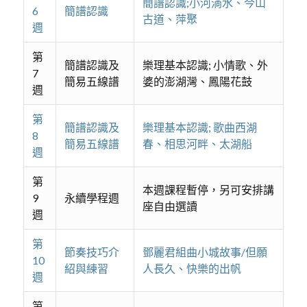
簡譜認識;小河淌水、今山
6
簡譜認識
古道、萍聚
週
第
簡譜認識及
樂理基本認識; 小情歌、外
7
簡易五線譜
婆的澎湖灣、鳳陽花鼓
週
第
簡譜認識及
樂理基本認識; 歌曲西湖
8
簡易五線譜
春、相思河畔、太湖船
週
第
本週課程暫停，另可安排講
9
永續學程週
座自由選讀
週
第
節奏技巧介
鄧麗君組曲小城故事/但願
10
紹與練習
人長久、快樂的出帆
週
第