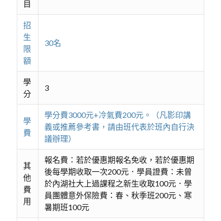
目
招
生
30名
限
額
學
3
分
學分費3000元+冷氣費200元。（凡影印講
學
義或推薦參考書，請由班代表於班內自行決
費
議辦理）
報名費：若於優惠期報名免收，若於優惠期
其
後每學期收取一次200元．學員證費：未曾
他
於內湖社大上過課程之新生收取100元．學
費
員團體意外保險費：春、秋季班200元、寒
用
暑期班100元