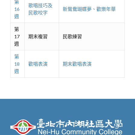
第
歌唱技巧及
16
新鴛鴦瑚蝶夢、歡樂年華
民歌咬字
週
第
17
期末複習
民歌練習
週
第
18
歡唱表演
期末歡唱表演
週