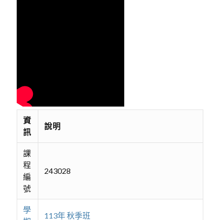
資
說明
訊
課
程
243028
編
號
學
113年 秋季班