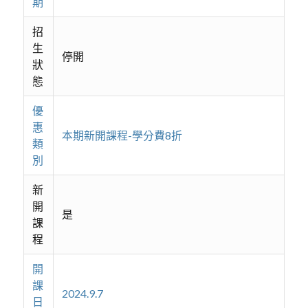
期
招
生
停開
狀
態
優
惠
本期新開課程-學分費8折
類
別
新
開
是
課
程
開
課
2024.9.7
日