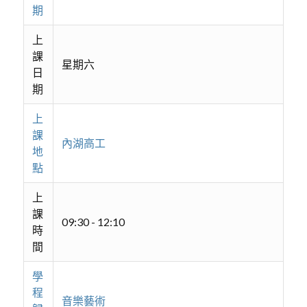
期
上
課
星期六
日
期
上
課
內湖高工
地
點
上
課
09:30 - 12:10
時
間
學
程
音樂藝術