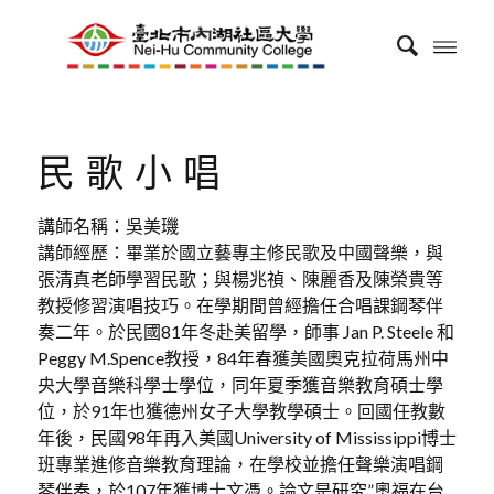
民歌小唱
講師名稱：吳美璣
講師經歷：畢業於國立藝專主修民歌及中國聲樂，與
張清真老師學習民歌；與楊兆禎、陳麗香及陳榮貴等
教授修習演唱技巧。在學期間曾經擔任合唱課鋼琴伴
奏二年。於民國81年冬赴美留學，師事 Jan P. Steele 和
Peggy M.Spence教授，84年春獲美國奧克拉荷馬州中
央大學音樂科學士學位，同年夏季獲音樂教育碩士學
位，於91年也獲德州女子大學教學碩士。回國任教數
年後，民國98年再入美國University of Mississippi博士
班專業進修音樂教育理論，在學校並擔任聲樂演唱鋼
琴伴奏，於107年獲博士文憑。論文是研究”奧福在台