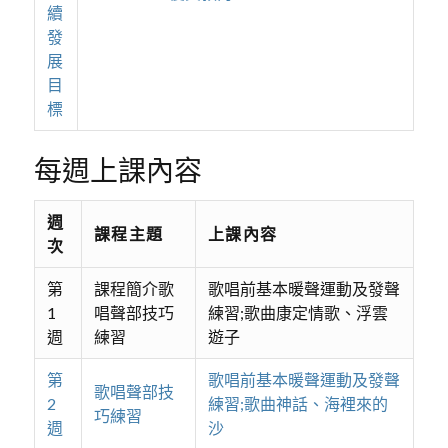
續
發
展
目
標
每週上課內容
週
課程主題
上課內容
次
第
課程簡介歌
歌唱前基本暖聲運動及發聲
1
唱聲部技巧
練習;歌曲康定情歌、浮雲
週
練習
遊子
第
歌唱前基本暖聲運動及發聲
歌唱聲部技
2
練習;歌曲神話、海裡來的
巧練習
週
沙