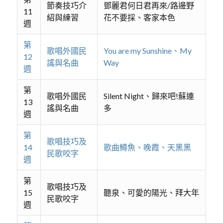
節奏技巧介
鄧麗君何日君再來/路邊野
11
紹與練習
花不要採、客家本色
週
第
歌唱外國民
You are my Sunshine、My
12
謠與名曲
Way
週
第
歌唱外國民
Silent Night、歸來吧!蘇連
13
謠與名曲
多
週
第
歌唱技巧及
14
歌曲鱒魚、晚霞、天黑黑
民歌咬字
週
第
歌唱技巧及
15
聽泉、可愛的陽光、拜大年
民歌咬字
週