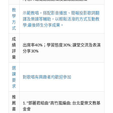
教
示範教唱，搭配影音播放、簡報投影歌詞翻
學
譯及樂譜等輔助，以輕鬆活潑的方式互動教
方
學;最後師生分享成果。
式
成
績
出席率40%；學習態度30%; 課堂交流及表演
評
分享30%
量
選
課
對歌唱有興趣者均歡迎參加
要
求
推
薦
1. "鄧麗君組曲"高竹嵐編曲; 台北愛樂文教基
書
金會