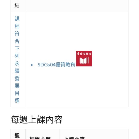
結
課
程
符
合
下
列
永
SDGs04優質教育
續
發
展
目
標
每週上課內容
週