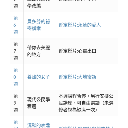
週
學改編
第
貝多芬的祕
6
暫定影片:永遠的愛人
密檔案
週
第
帶你去美麗
7
暫定影片:心靈出口
的地方
週
第
8
養蜂的女子
暫定影片:大地蜜語
週
第
本週課程暫停，另行安排公
現代公民學
9
民講座、可自由選讀（未選
程週
週
修者視為缺席一次）
第
沉默的表達