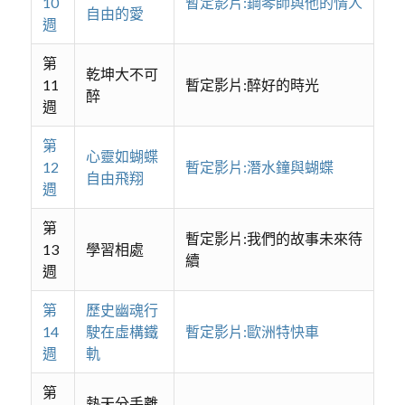
10
暫定影片:鋼琴師與他的情人
自由的愛
週
第
乾坤大不可
11
暫定影片:醉好的時光
醉
週
第
心靈如蝴蝶
12
暫定影片:潛水鐘與蝴蝶
自由飛翔
週
第
暫定影片:我們的故事未來待
13
學習相處
續
週
第
歷史幽魂行
14
駛在虛構鐵
暫定影片:歐洲特快車
週
軌
第
熱天分手離