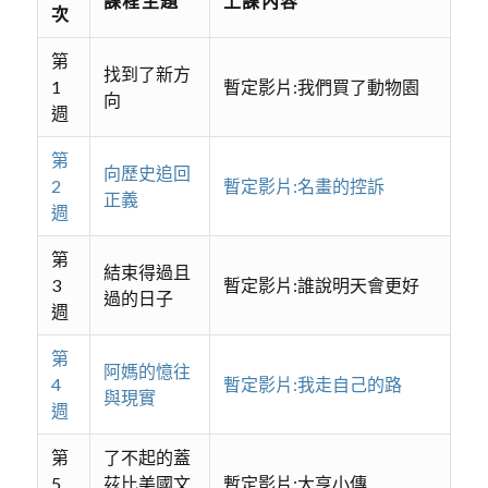
課程主題
上課內容
次
第
找到了新方
1
暫定影片:我們買了動物園
向
週
第
向歷史追回
2
暫定影片:名畫的控訴
正義
週
第
結束得過且
3
暫定影片:誰說明天會更好
過的日子
週
第
阿媽的憶往
4
暫定影片:我走自己的路
與現實
週
第
了不起的蓋
5
茲比美國文
暫定影片:大亨小傳