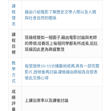
課
程
藉由介紹電影了解歷史文學人際以及人類
理
與社會自然的關係
念
課
班級經營如一個園子,藉由電影討論與老師
程
的帶領,培養班上每個同學都有所成長,茁壯.
目
班級因此更為興盛繁茂
標
教
每堂放映10-15分鐘藝術經典,再有一部完整
學
影片,放映後再討論.課後藉由群組各自發表
方
彼此交換心得
式
成
績
上課出席率以及課後討論
評
量