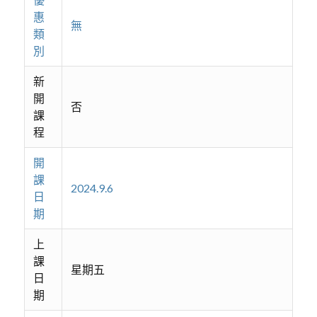
惠
無
類
別
新
開
否
課
程
開
課
2024.9.6
日
期
上
課
星期五
日
期