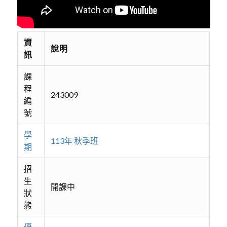
資
說明
訊
課
程
243009
編
號
學
113年 秋季班
期
招
生
開課中
狀
態
優