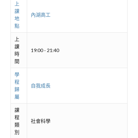
上
課
內湖高工
地
點
上
課
19:00 - 21:40
時
間
學
程
自我成長
歸
屬
課
程
社會科學
類
別