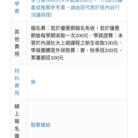
學
義或推薦參考書，請由班代表於班內自行
費
決議辦理）
報名費：若於優惠期報名免收，若於優惠
其
期後每學期收取一次200元．學員證費：未
他
曾於內湖社大上過課程之新生收取100元．
費
學員團體意外保險費：春、秋季班200元、
用
寒暑期班100元
材
料
無
費
用
線
上
報
點擊連結
名
連