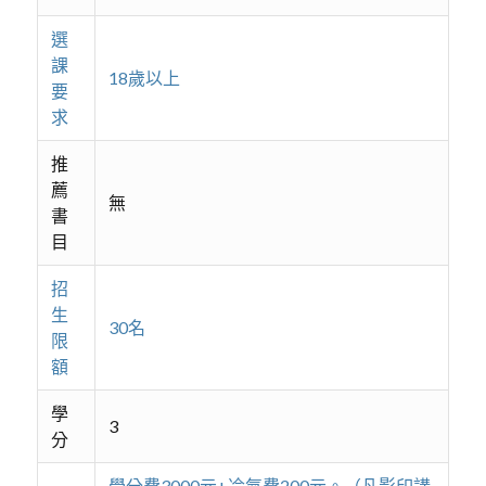
選
課
18歲以上
要
求
推
薦
無
書
目
招
生
30名
限
額
學
3
分
學分費3000元+冷氣費200元。（凡影印講