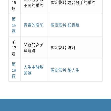
15
暫定影片:適合分手的季節
不開的季節
週
第
16
青春的烙印
暫定影片:記得我
週
第
父親的影子
17
暫定影片:歸鄉
與蹤跡
週
第
人生中酸甜
18
暫定影片:敬人生
苦辣
週