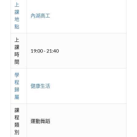
上
課
內湖高工
地
點
上
課
19:00 - 21:40
時
間
學
程
健康生活
歸
屬
課
程
運動舞蹈
類
別