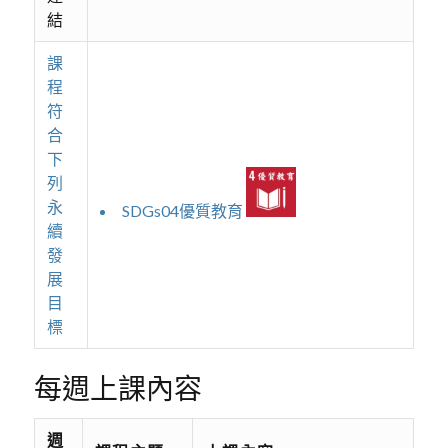
結
課
程
符
合
下
列
永
SDGs04優質教育
續
發
展
目
標
每週上課內容
週