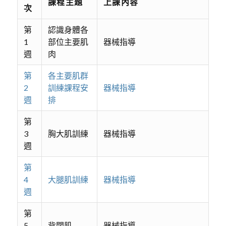
課程主題
上課內容
次
第
認識身體各
1
部位主要肌
器械指導
週
肉
第
各主要肌群
2
訓練課程安
器械指導
週
排
第
3
胸大肌訓練
器械指導
週
第
4
大腿肌訓練
器械指導
週
第
5
背闊肌
器械指導