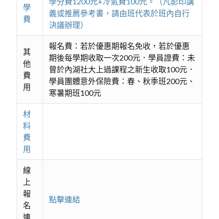
學分費1200元+冷氣費100元。（凡影印講
學
義或推薦參考書，請由班代表於班內自行
費
決議辦理）
報名費：若於優惠期報名免收，若於優惠
其
期後每學期收取一次200元．學員證費：未
他
曾於內湖社大上過課程之新生收取100元．
費
學員團體意外保險費：春、秋季班200元、
用
寒暑期班100元
材
料
費
用
線
上
報
點擊連結
名
連