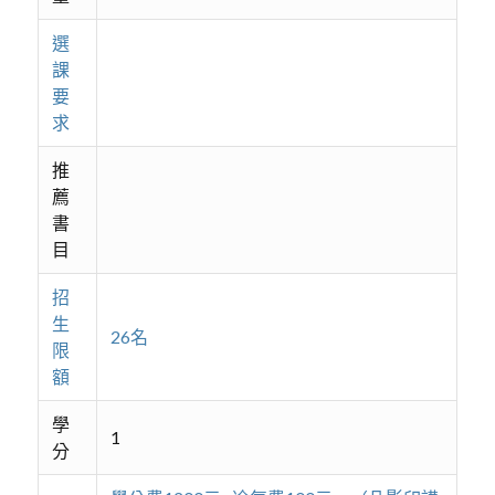
選
課
要
求
推
薦
書
目
招
生
26名
限
額
學
1
分