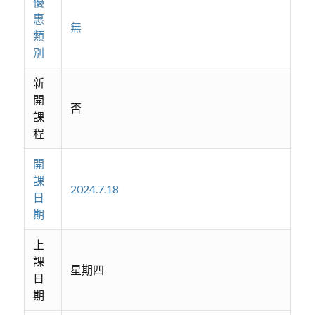
優
惠
無
類
別
新
開
否
課
程
開
課
2024.7.18
日
期
上
課
星期四
日
期