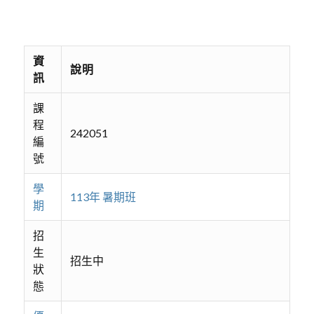
資
說明
訊
課
程
242051
編
號
學
113年 暑期班
期
招
生
招生中
狀
態