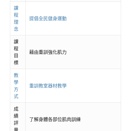
課
程
提倡全民健身運動
理
念
課
程
藉由重訓強化肌力
目
標
教
學
重訓教室器材教學
方
式
成
績
了解身體各部位肌肉訓練
評
量