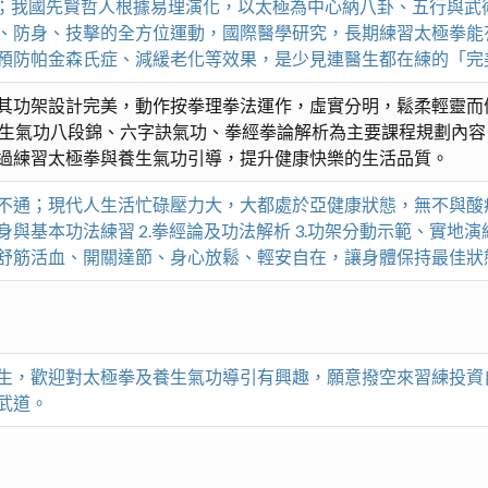
完美運動」；我國先賢哲人根據易理演化，以太極為中心納八卦、五行
、防身、技擊的全方位運動，國際醫學研究，長期練習太極拳能
預防帕金森氏症、減緩老化等效果，是少見連醫生都在練的「完美運
其功架設計完美，動作按拳理拳法運作，虛實分明，鬆柔輕靈而
養生氣功八段錦、六字訣氣功、拳經拳論解析為主要課程規劃內
過練習太極拳與養生氣功引導，提升健康快樂的生活品質。
不通；現代人生活忙碌壓力大，大都處於亞健康狀態，無不與酸
身與基本功法練習 2.拳經論及功法解析 3.功架分動示範、實地
舒筋活血、開關達節、身心放鬆、輕安自在，讓身體保持最佳狀
生，歡迎對太極拳及養生氣功導引有興趣，願意撥空來習練投資
武道。