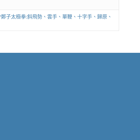
要/鄭子太極拳:斜飛勢、雲手、單鞭、十字手、歸原、