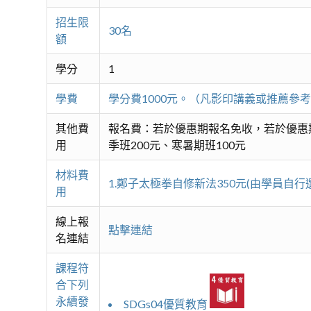
招生限
30名
額
學分
1
學費
學分費1000元。（凡影印講義或推薦參
其他費
報名費：若於優惠期報名免收，若於優惠
用
季班200元、寒暑期班100元
材料費
1.鄭子太極拳自修新法350元(由學員自行
用
線上報
點擊連結
名連結
課程符
合下列
永續發
SDGs04優質教育