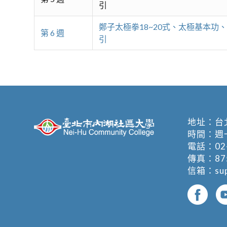
引
鄭子太極拳18~20式、太極基本功
第 6 週
引
地址：
台
時間：週一至週
電話：
02
傳真：875
信箱：
su