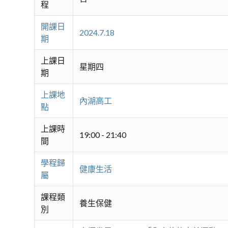
程
開課日
2024.7.18
期
上課日
星期四
期
上課地
內湖高工
點
上課時
19:00 - 21:40
間
學程歸
健康生活
屬
課程類
養生保健
別