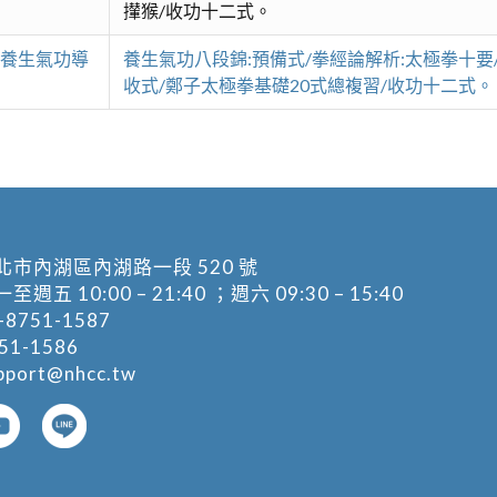
攆猴/收功十二式。
、養生氣功導
養生氣功八段錦:預備式/拳經論解析:太極拳十
收式/鄭子太極拳基礎20式總複習/收功十二式。
北市內湖區內湖路一段 520 號
五 10:00 – 21:40 ；週六 09:30 – 15:40
-8751-1587
1-1586
pport@nhcc.tw