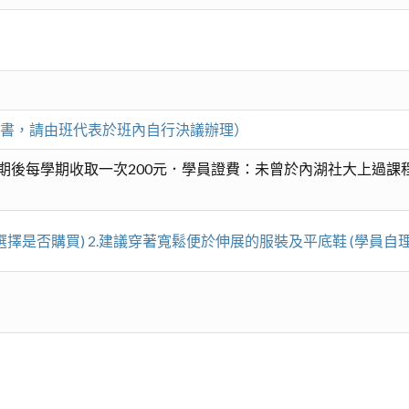
考書，請由班代表於班內自行決議辦理）
期後每學期收取一次200元．學員證費：未曾於內湖社大上過課程
選擇是否購買) 2.建議穿著寬鬆便於伸展的服裝及平底鞋 (學員自理