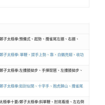
要/鄭子太極拳:預備式、起勢、攬雀尾左掤、右掤、
要/鄭子太極拳: 單鞭、提手上勢、靠、白鶴亮翅、收功
要/鄭子太極拳:左摟膝拗步、手揮琵琶、左摟膝拗步、
要/鄭子太極拳:如封似閉、十字手、抱虎歸山、攬雀尾
:太極拳十要/鄭子太極拳:斜單鞭、肘底看捶、左右倒