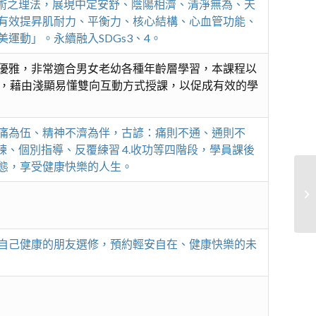
與武術之理法，展現中定安舒、陰陽相濟、清淨無為、天
有效提昇肌耐力、平衡力、核心結構、心血管功能、
動」。永續融入SDGs3、4。
優雅，非常適合男女老幼各種年齡層學習，本課程以
容，藉由淺顯易懂雙向互動方式授課，以促成有效的學
痛為伍、精神不濟為伴，古諺：痛則不通、通則不
演練、個別指導、反覆練習 4.收功等四階段，學員課後
態，享受健康快樂的人生。
鄭
自己健康的朋友選修，預約輕安自在、健康快樂的未