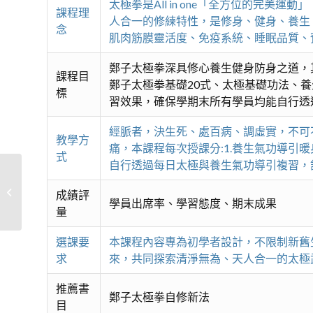
太極拳是All in one「全方位的
課程理
人合一的修練特性，是修身、健身、養生
念
肌肉筋膜靈活度、免疫系統、睡眠品質、
鄭子太極拳深具修心養生健身防身之道，
課程目
鄭子太極拳基礎20式、太極基礎功法、
標
習效果，確保學期末所有學員均能自行透
經脈者，決生死、處百病、調虛實，不可
教學方
痛，本課程每次授課分:1.養生氣功導引暖
式
自行透過每日太極與養生氣功導引複習，
國標舞中級
成績評
學員出席率、學習態度、期末成果
量
選課要
本課程內容專為初學者設計，不限制新舊
求
來，共同探索清淨無為、天人合一的太極
推薦書
鄭子太極拳自修新法
目