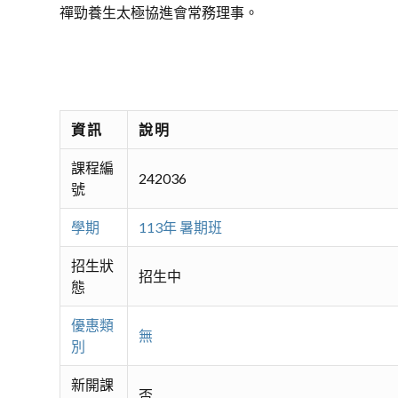
禪勁養生太極協進會常務理事。
資訊
說明
課程編
242036
號
學期
113年 暑期班
招生狀
招生中
態
優惠類
無
別
新開課
否