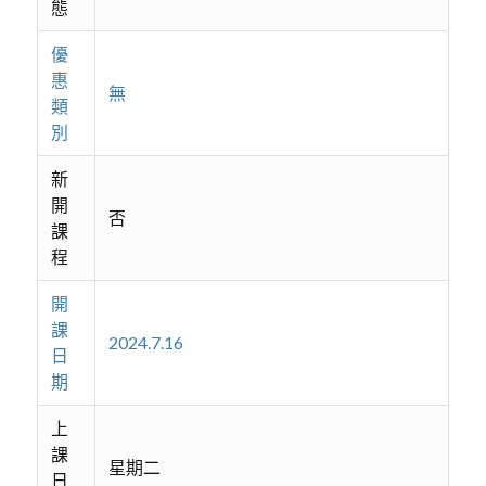
態
優
惠
無
類
別
新
開
否
課
程
開
課
2024.7.16
日
期
上
課
星期二
日