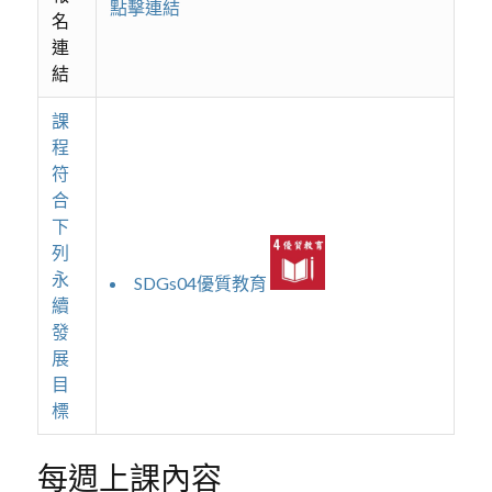
點擊連結
名
連
結
課
程
符
合
下
列
永
SDGs04優質教育
續
發
展
目
標
每週上課內容