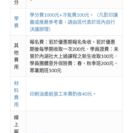
分
學分費1000元+冷氣費100元。（凡影印講
學
義或推薦參考書，請由班代表於班內自行
費
決議辦理）
報名費：若於優惠期報名免收，若於優惠
其
期後每學期收取一次200元．學員證費：未
他
曾於內湖社大上過課程之新生收取100元．
費
學員團體意外保險費：春、秋季班200元、
用
寒暑期班100元
材
料
印刷油墨紙張工本費酌收40元。
費
用
線
上
報