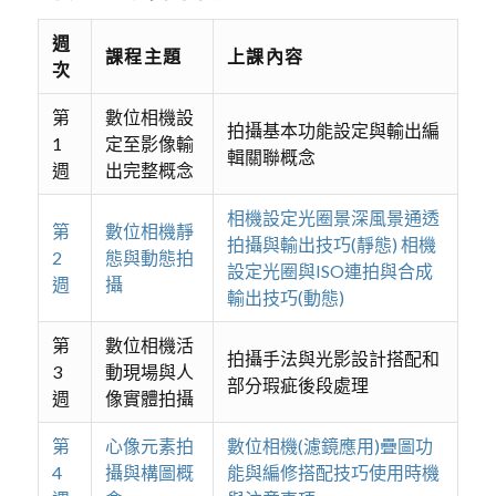
週
課程主題
上課內容
次
第
數位相機設
拍攝基本功能設定與輸出編
1
定至影像輸
輯關聯概念
週
出完整概念
相機設定光圈景深風景通透
第
數位相機靜
拍攝與輸出技巧(靜態) 相機
2
態與動態拍
設定光圈與ISO連拍與合成
週
攝
輸出技巧(動態)
第
數位相機活
拍攝手法與光影設計搭配和
3
動現場與人
部分瑕疵後段處理
週
像實體拍攝
第
心像元素拍
數位相機(濾鏡應用)疊圖功
4
攝與構圖概
能與編修搭配技巧使用時機