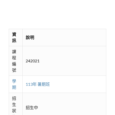
資
說明
訊
課
程
242021
編
號
學
113年 暑期班
期
招
生
招生中
狀