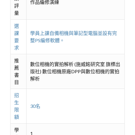
作品編修演練
評
量
選
課
學員上課自備相機與筆記型電腦並設有完
要
整PS編修軟體。
求
推
數位相機的實拍解析 (施威銘研究室 旗標出
薦
版社) 數位相機原廠DPP與數位相機的實拍
書
解析
目
招
生
30名
限
額
學
1