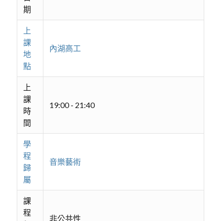
期
上
課
內湖高工
地
點
上
課
19:00 - 21:40
時
間
學
程
音樂藝術
歸
屬
課
程
非公共性