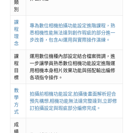
類
別
課
專為數位相機拍攝功能設定進階課程，熟
程
悉相機性能無法達到創作瑕疵的部分進一
理
步改善，包含AI運用與實際操作演練。
念
課
運用數位機種內部設定結合檔案微調，進
程
一步讓學員熟悉數位相機功能設定進階運
目
用相機本身相片效果功能與搭配輸出編修
標
各項指令操作。
教
拍攝前相機功能設定,拍攝後畫面解析迎合
學
預先構想,相機功能無法達完整達到,立即修
方
訂拍攝設定與瑕疵部分編修完成。
式
成
績