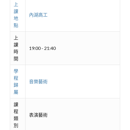
上
課
內湖高工
地
點
上
課
19:00 - 21:40
時
間
學
程
音樂藝術
歸
屬
課
程
表演藝術
類
別