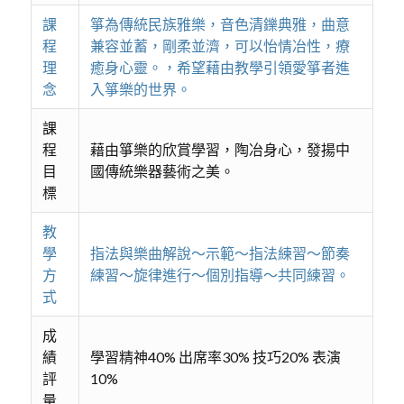
課
箏為傳統民族雅樂，音色清鑠典雅，曲意
程
兼容並蓄，剛柔並濟，可以怡情冶性，療
理
癒身心靈。，希望藉由教學引領愛箏者進
念
入箏樂的世界。
課
程
藉由箏樂的欣賞學習，陶冶身心，發揚中
目
國傳統樂器藝術之美。
標
教
學
指法與樂曲解說～示範～指法練習～節奏
方
練習～旋律進行～個別指導～共同練習。
式
成
績
學習精神40% 出席率30% 技巧20% 表演
評
10%
量