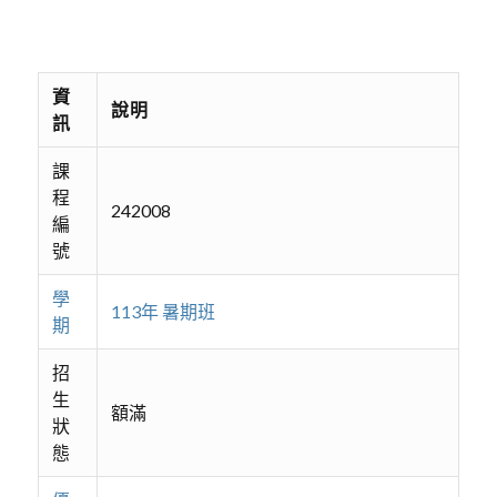
資
說明
訊
課
程
242008
編
號
學
113年 暑期班
期
招
生
額滿
狀
態