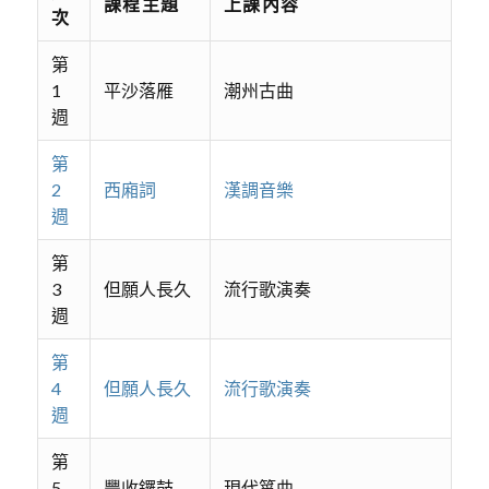
課程主題
上課內容
次
第
1
平沙落雁
潮州古曲
週
第
2
西廂詞
漢調音樂
週
第
3
但願人長久
流行歌演奏
週
第
4
但願人長久
流行歌演奏
週
第
5
豐收鑼鼓
現代箏曲