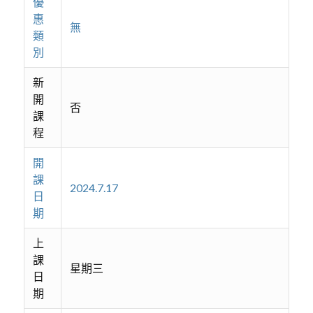
優
惠
無
類
別
新
開
否
課
程
開
課
2024.7.17
日
期
上
課
星期三
日
期