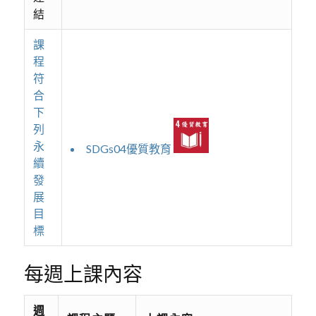
結
課
程
符
合
下
列
永
SDGs04優質教育
續
發
展
目
標
每週上課內容
週