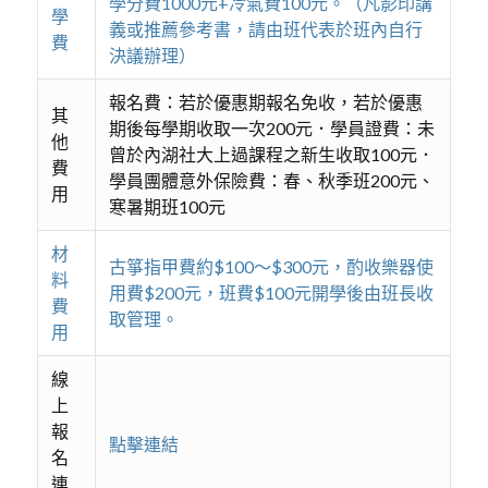
學分費1000元+冷氣費100元。（凡影印講
學
義或推薦參考書，請由班代表於班內自行
費
決議辦理）
報名費：若於優惠期報名免收，若於優惠
其
期後每學期收取一次200元．學員證費：未
他
曾於內湖社大上過課程之新生收取100元．
費
學員團體意外保險費：春、秋季班200元、
用
寒暑期班100元
材
古箏指甲費約$100～$300元，酌收樂器使
料
用費$200元，班費$100元開學後由班長收
費
取管理。
用
線
上
報
點擊連結
名
連