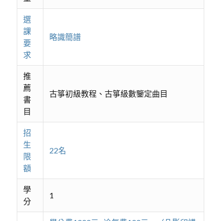
選
課
略識簡譜
要
求
推
薦
古箏初級教程、古箏級數鑒定曲目
書
目
招
生
22名
限
額
學
1
分