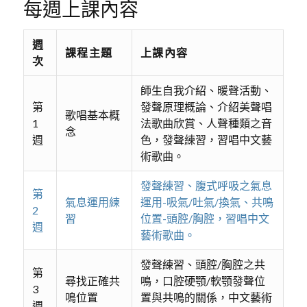
每週上課內容
週
課程主題
上課內容
次
師生自我介紹、暖聲活動、
第
發聲原理概論、介紹美聲唱
歌唱基本概
1
法歌曲欣賞、人聲種類之音
念
週
色，發聲練習，習唱中文藝
術歌曲。
發聲練習、腹式呼吸之氣息
第
氣息運用練
運用-吸氣/吐氣/換氣、共鳴
2
習
位置-頭腔/胸腔，習唱中文
週
藝術歌曲。
發聲練習、頭腔/胸腔之共
第
尋找正確共
鳴，口腔硬顎/軟顎發聲位
3
鳴位置
置與共鳴的關係，中文藝術
週