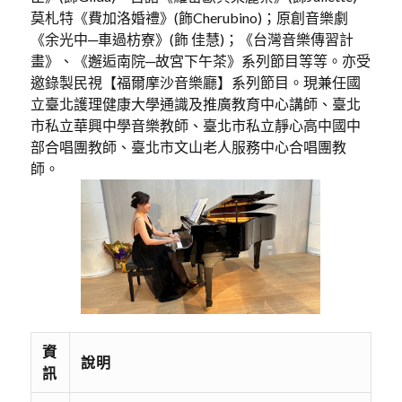
莫札特《費加洛婚禮》(飾Cherubino)；原創音樂劇
《余光中─車過枋寮》(飾 佳慧)；《台灣音樂傳習計
畫》、《邂逅南院─故宮下午茶》系列節目等等。亦受
邀錄製民視【福爾摩沙音樂廳】系列節目。現兼任國
立臺北護理健康大學通識及推廣教育中心講師、臺北
市私立華興中學音樂教師、臺北市私立靜心高中國中
部合唱團教師、臺北市文山老人服務中心合唱團教
師。
資
說明
訊