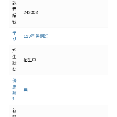
課
程
242003
編
號
學
113年 暑期班
期
招
生
招生中
狀
態
優
惠
無
類
別
新
開