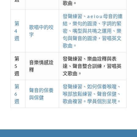
歌曲。
發聲練習、a e i o u 母音的連
第
結，樂句的圓滑、字詞的緊
歌唱中的咬
4
密、嘴型與共鳴之運用、樂
字
週
句與聲音的圓滑，習唱英文
歌曲。
第
發聲練習、樂曲詮釋與表
音樂情感詮
5
達、聲音整合訓練，習唱英
釋
週
文歌曲。
第
發聲練習、如何保養喉嚨、
聲音的保養
6
喉部放鬆練習、聲音保健、
與保健
週
歌曲複習。學員個別呈現。