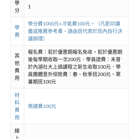
學
1
分
學分費1000元+冷氣費100元。（凡影印講
學
義或推薦參考書，請由班代表於班內自行決
費
議辦理）
報名費：若於優惠期報名免收，若於優惠期
其
後每學期收取一次200元．學員證費：未曾
他
於內湖社大上過課程之新生收取100元．學
費
員團體意外保險費：春、秋季班200元、寒
用
暑期班100元
材
料
樂譜費100元
費
用
線
上