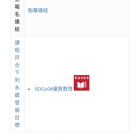
報
點擊連結
名
連
結
課
程
符
合
下
列
永
SDGs04優質教育
續
發
展
目
標