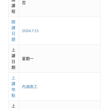
否
課
程
開
課
2024.7.15
日
期
上
課
星期一
日
期
上
課
內湖高工
地
點
上