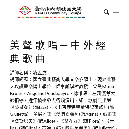
美聲歌唱─中外經
典歌曲
講師名稱：凌孟汶
講師經歷：國立臺北藝術大學音樂系碩士，現於北藝
大攻讀聲樂博士學位，師事鄭琪樺教授。曾受Maria
Brojer、Angeline Pondepeyre、徐惟恩、左涵瀛等大
師指導。近年積極參與各類演出，如：歌劇貝里尼
《夢遊女》(飾Lisa)、《卡普萊特與蒙特鳩家族》(飾
Giulietta)，董尼才第《愛情靈藥》(飾Adina)，威爾第
《法斯塔夫》(飾Alice)、《茶花女》(飾Flora)、《弄
臣》(飾Glida)，古諾《羅密歐與茱麗葉》(飾Juliette)，