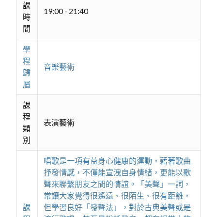
課
19:00 - 21:40
時
間
學
程
音樂藝術
歸
屬
課
程
表演藝術
類
別
唱歌是一項有益身心健康的運動，藉著歌曲
抒發情感，不僅能宣洩自身情緒，更能以歌
聲來聯繫朋友之間的情誼。「美聲」一詞，
常讓大家覺得很遙遠、很陌生、很有距離，
課
但學習良好「發聲法」，對於古典美聲或是