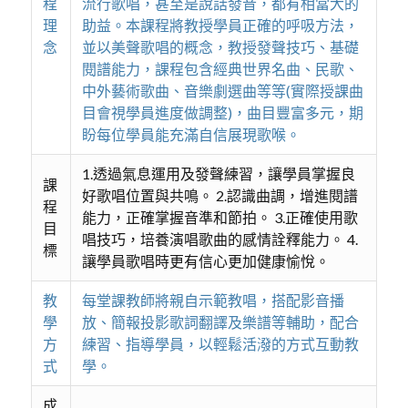
程
流行歌唱，甚至是說話發音，都有相當大的
理
助益。本課程將教授學員正確的呼吸方法，
念
並以美聲歌唱的概念，教授發聲技巧、基礎
閱譜能力，課程包含經典世界名曲、民歌、
中外藝術歌曲、音樂劇選曲等等(實際授課曲
目會視學員進度做調整)，曲目豐富多元，期
盼每位學員能充滿自信展現歌喉。
1.透過氣息運用及發聲練習，讓學員掌握良
課
好歌唱位置與共鳴。 2.認識曲調，增進閱譜
程
能力，正確掌握音準和節拍。 3.正確使用歌
目
唱技巧，培養演唱歌曲的感情詮釋能力。 4.
標
讓學員歌唱時更有信心更加健康愉悅。
教
每堂課教師將親自示範教唱，搭配影音播
學
放、簡報投影歌詞翻譯及樂譜等輔助，配合
方
練習、指導學員，以輕鬆活潑的方式互動教
式
學。
成