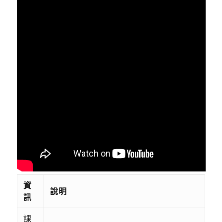
資
說明
訊
課