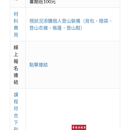
暑期班100元
材
料
視狀況添購個人登山裝備（背包、睡袋、
費
登山衣褲、帳篷、登山鞋）
用
線
上
報
點擊連結
名
連
結
課
程
符
合
下
列