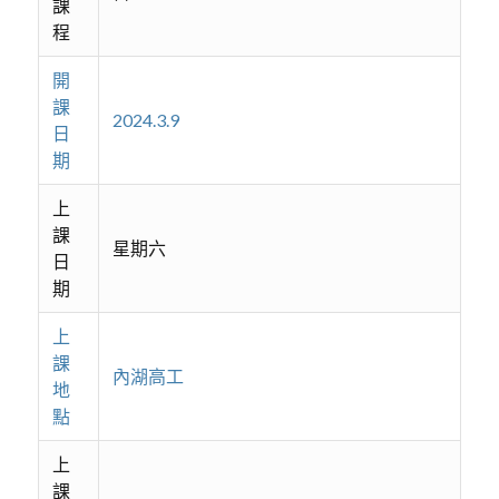
課
程
開
課
2024.3.9
日
期
上
課
星期六
日
期
上
課
內湖高工
地
點
上
課