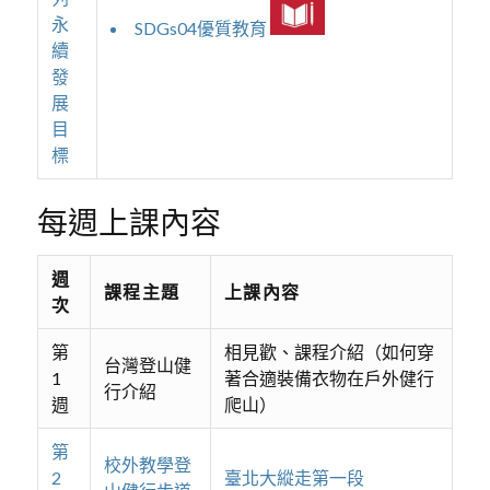
永
SDGs04優質教育
續
發
展
目
標
每週上課內容
週
課程主題
上課內容
次
第
相見歡、課程介紹（如何穿
台灣登山健
1
著合適裝備衣物在戶外健行
行介紹
週
爬山）
第
校外教學登
2
臺北大縱走第一段