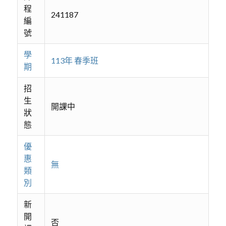
程
241187
編
號
學
113年 春季班
期
招
生
開課中
狀
態
優
惠
無
類
別
新
開
否