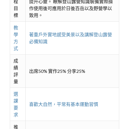
程
提升心靈。 瞭解登山露營知識裝備實際操
目
作使用後可應用於日後百岳以及野營學以
標
致用。
教
學
著重戶外實地感受美景以及講解登山露營
方
必備知識
式
成
績
出席50% 實作25% 分享25%
評
量
選
課
喜歡大自然，平常有基本運動習慣
要
求
推