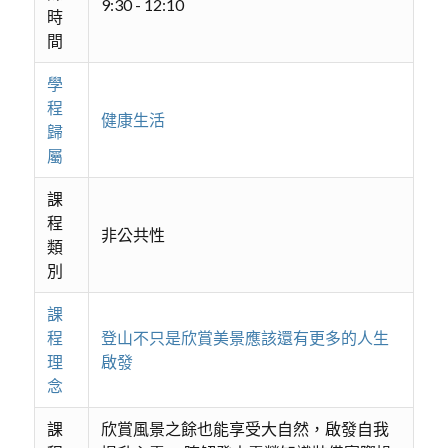
9:30 - 12:10
時
間
學
程
健康生活
歸
屬
課
程
非公共性
類
別
課
程
登山不只是欣賞美景應該還有更多的人生
理
啟發
念
課
欣賞風景之餘也能享受大自然，啟發自我