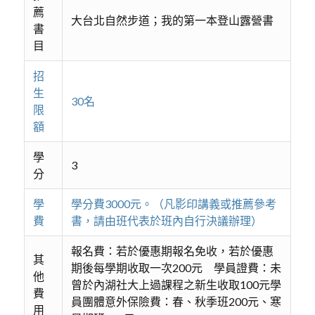
薦
大台北自然步道；我的第一本登山露營書
書
目
招
生
30名
限
額
學
3
分
學
學分費3000元。（凡影印講義或推薦參考
費
書，請由班代表於班內自行決議辦理）
報名費：若於優惠期報名免收，若於優惠
其
期後每學期收取一次200元 學員證費：未
他
曾於內湖社大上過課程之新生收取100元學
費
員團體意外保險費：春、秋季班200元、寒
用