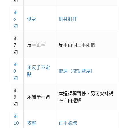
第
6
側身
側身對打
週
第
7
反手正手
反手兩個正手兩個
週
第
正反手不定
8
擺速（擺動速度）
點
週
第
本週課程暫停，另可安排講
9
永續學程週
座自由選讀
週
第
10
攻擊
正手殺球