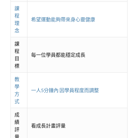
課
程
希望運動能夠帶來身心靈健康
理
念
課
程
每一位學員都能穩定成長
目
標
教
學
一人5分鐘內 因學員程度而調整
方
式
成
績
看成長計畫評量
評
量