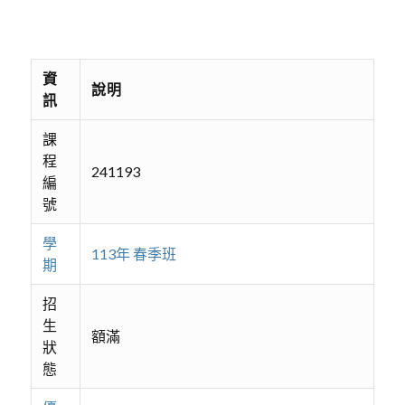
資
說明
訊
課
程
241193
編
號
學
113年 春季班
期
招
生
額滿
狀
態