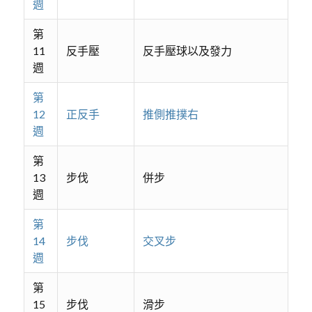
週
第
11
反手壓
反手壓球以及發力
週
第
12
正反手
推側推撲右
週
第
13
步伐
併步
週
第
14
步伐
交叉步
週
第
15
步伐
滑步