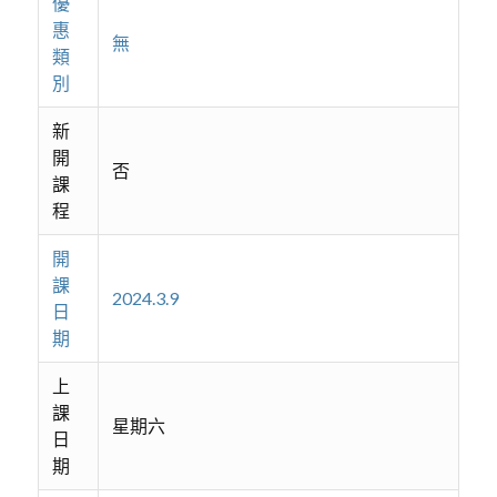
優
惠
無
類
別
新
開
否
課
程
開
課
2024.3.9
日
期
上
課
星期六
日
期