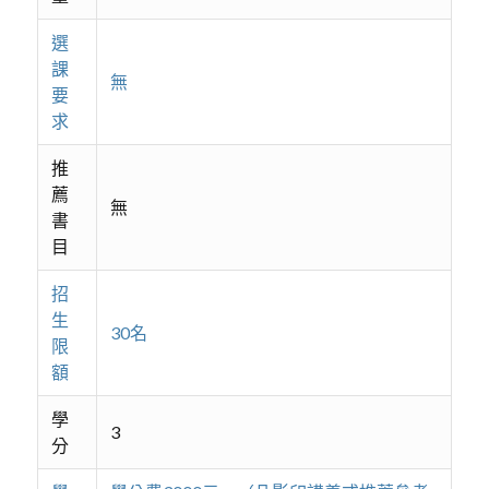
選
課
無
要
求
推
薦
無
書
目
招
生
30名
限
額
學
3
分