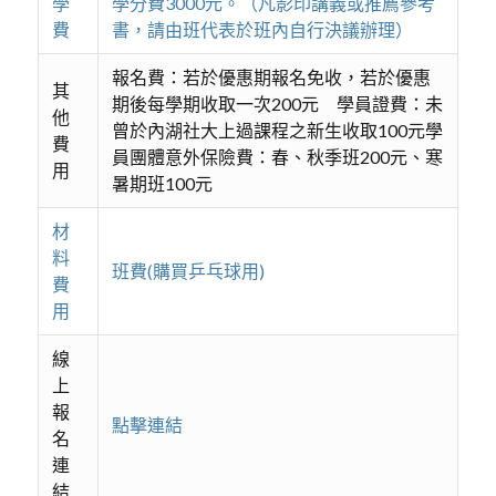
學
學分費3000元。（凡影印講義或推薦參考
費
書，請由班代表於班內自行決議辦理）
報名費：若於優惠期報名免收，若於優惠
其
期後每學期收取一次200元 學員證費：未
他
曾於內湖社大上過課程之新生收取100元學
費
員團體意外保險費：春、秋季班200元、寒
用
暑期班100元
材
料
班費(購買乒乓球用)
費
用
線
上
報
點擊連結
名
連
結