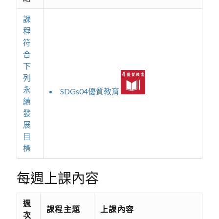
課
程
符
合
下
列
永
SDGs04優質教育
續
發
展
目
標
每週上課內容
週
課程主題
上課內容
次