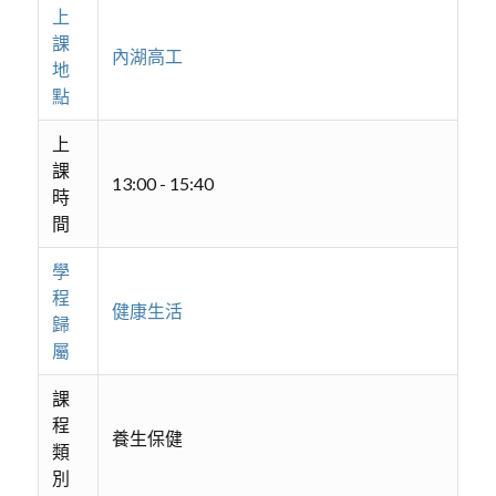
上
課
內湖高工
地
點
上
課
13:00 - 15:40
時
間
學
程
健康生活
歸
屬
課
程
養生保健
類
別