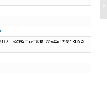
文
理）
湖社大上過課程之新生收取100元學員團體意外保險