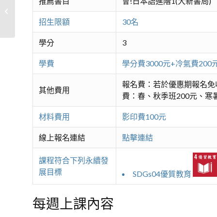
推薦書目
會!日本語進階1(大新書局)
英文基礎文法-2
招生限額
30名
學分
3
學費
學分費3000元+冷氣費2
報名費：若於優惠期報名免
其他費用
費：春、秋季班200元、寒暑
材料費用
影印費100元
線上報名連結
點擊連結
課程符合下列永續發
展目標
SDGs04優質教育
每週上課內容