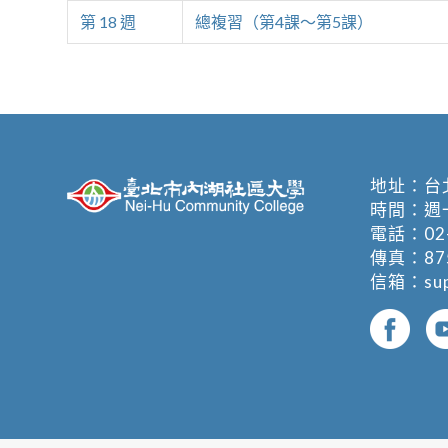
第 18 週
總複習（第4課～第5課）
地址：
台
時間：週一至週
電話：
02
傳真：875
信箱：
su