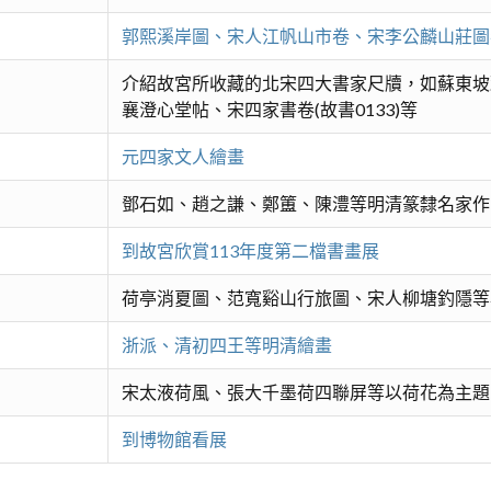
郭熙溪岸圖、宋人江帆山市卷、宋李公麟山莊圖
介紹故宮所收藏的北宋四大書家尺牘，如蘇東坡
襄澄心堂帖、宋四家書卷(故書0133)等
元四家文人繪畫
鄧石如、趙之謙、鄭簠、陳澧等明清篆隸名家作
到故宮欣賞113年度第二檔書畫展
荷亭消夏圖、范寬谿山行旅圖、宋人柳塘釣隱等
浙派、清初四王等明清繪畫
宋太液荷風、張大千墨荷四聯屏等以荷花為主題
到博物館看展