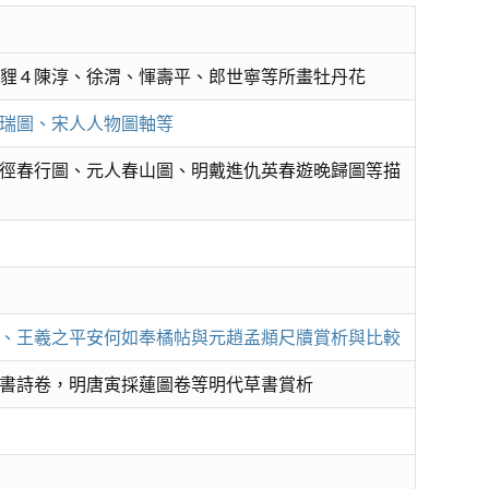
花貍 4 陳淳、徐渭、惲壽平、郎世寧等所畫牡丹花
瑞圖、宋人人物圖軸等
徑春行圖、元人春山圖、明戴進仇英春遊晚歸圖等描
、王羲之平安何如奉橘帖與元趙孟頫尺牘賞析與比較
書詩卷，明唐寅採蓮圖卷等明代草書賞析