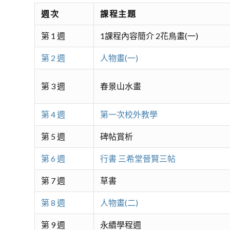
週次
課程主題
第 1 週
1課程內容簡介 2花鳥畫(一)
第 2 週
人物畫(一)
第 3 週
春景山水畫
第 4 週
第一次校外教學
第 5 週
碑帖賞析
第 6 週
行書 三希堂晉賢三帖
第 7 週
草書
第 8 週
人物畫(二)
第 9 週
永續學程週