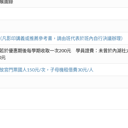
展圖錄
元。（凡影印講義或推薦參考書，請由班代表於班內自行決議辦理）
若於優惠期後每學期收取一次200元 學員證費：未曾於內湖社
0元
宮門票國人150元/次，子母機租借費30元/人