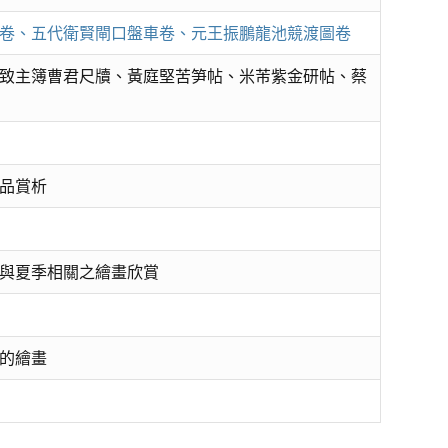
卷、五代衛賢閘口盤車卷、元王振鵬龍池競渡圖卷
致主簿曹君尺牘、黃庭堅苦笋帖、米芾紫金研帖、蔡
品賞析
與夏季相關之繪畫欣賞
的繪畫