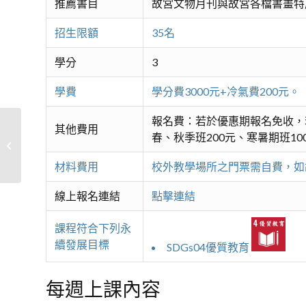
推薦書目
故宮文物月刊與故宮各檔書畫特
招生限額
35名
學分
3
學費
學分費3000元+冷氣費200
報名費：若於優惠期報名免收，
其他費用
春、秋季班200元、寒暑期班10
故宮典藏之美-書畫2.0(二)A
材料費用
校外教學場所之門票需自費，如故
線上報名連結
點擊連結
課程符合下列永
續發展目標
SDGs04優質教育
每週上課內容