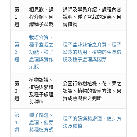
第
相見歡、課
講師及學員介紹、課程內容
1
程介紹、何
說明、種子盆栽的定義、何
週
謂種子盆栽
謂植物
栽培介質、
第
種子盆栽之
種子盆栽栽培之介質、種子
2
功能、種子
盆栽的功用、植物的生長環
週
處理與實作
境及種子處理與悶芽
示範
植物認識、
第
公園行道樹植株、花、果之
植物與繁殖
3
認識、植物的繁殖方法、果
及種子處理
週
實成熟與否之判斷
與種植
第
種子篩選、
種子的篩選與處理、催芽方
4
處理、催芽
法及種植
週
與種植方式