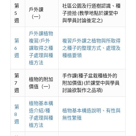
第
社區公園及行道樹認識、種
戶外課
5
子撿拾 (教學地點於課堂中
（一）
週
與學員討論後定之)
戶外課植物
第
複習/戶外
複習戶外課之植物與所取得
6
課取得之種
之種子的整理方式、處理及
週
子處理與種
種植要領
植方法
第
手作課(種子盆栽種植外的
植物的附加
7
附加價值) (於課堂中與學員
價值（一）
週
討論欲製作之品項)
植物基本構
第
造介紹/種
植物基本構造說明、有性與
8
子處理與種
無性繁殖
週
植方法