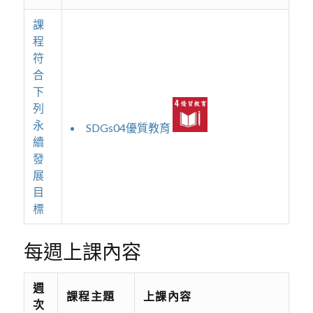
課
程
符
合
下
列
永
SDGs04優質教育
續
發
展
目
標
每週上課內容
週
課程主題
上課內容
次