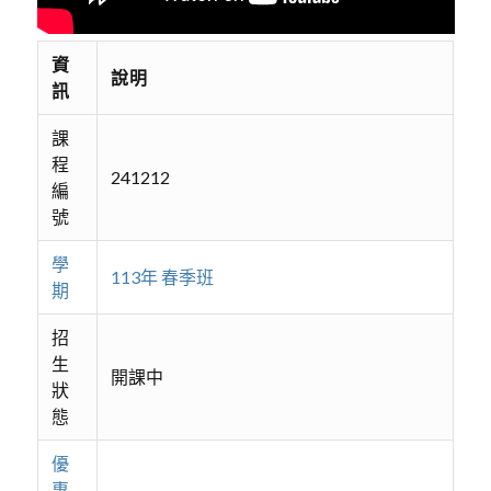
資
說明
訊
課
程
241212
編
號
學
113年 春季班
期
招
生
開課中
狀
態
優
惠