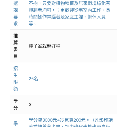
選
不拘，只要對植物種植及居家環境綠化有
課
興趣者均可，；更歡迎從事室內工作、長
要
時間操作電腦者及家庭主婦、退休人員
求
等。
推
薦
種子盆栽超好種
書
目
招
生
25名
限
額
學
3
分
學分費3000元+冷氣費200元。（凡影印講
學
義或推薦參考書，請由班代表於班內自行