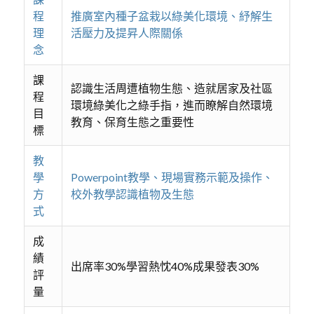
程
推廣室內種子盆栽以綠美化環境、紓解生
理
活壓力及提昇人際關係
念
課
認識生活周遭植物生態、造就居家及社區
程
環境綠美化之綠手指，進而瞭解自然環境
目
教育、保育生態之重要性
標
教
學
Powerpoint教學、現場實務示範及操作、
方
校外教學認識植物及生態
式
成
績
出席率30%學習熱忱40%成果發表30%
評
量