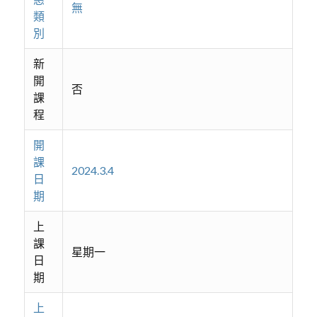
無
類
別
新
開
否
課
程
開
課
2024.3.4
日
期
上
課
星期一
日
期
上