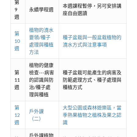
第
本週課程暫停，另可安排講
9
永續學程週
座自由選讀
週
植物的澆水
第
要領/種子
種子盆栽與一般盆栽植物的
10
處理與種植
澆水方式與注意事項
週
方法
植物的健康
第
檢查---病害
種子盆栽可能產生的病害及
11
的認識與防
防範處理方式、種子處理與
週
治/種子處
種植方式
理與種植
第
大型公園或森林遊樂區，當
戶外課
12
季熟果植物之植株及果之認
（二）
週
識
戶外課植物