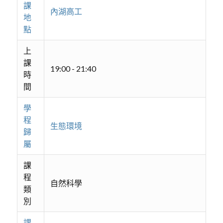
課
內湖高工
地
點
上
課
19:00 - 21:40
時
間
學
程
生態環境
歸
屬
課
程
自然科學
類
別
課