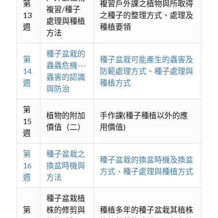
第
複習戶外課之植物與所取得
複習/種子
13
之種子的整理方式、處理及
處理與種植
週
種植要領
方法
種子盆栽的
第
種子盆栽可能產生的蟲害及
蟲蟲危機---
14
防範處理方式、種子處理與
蟲害的認識
週
種植方式
與防治
第
植物的附加
手作課(種子種植以外的應
15
價值（二）
用價值)
週
第
種子盆栽之
種子盆栽的換盆時機及換盆
16
換盆時機與
方式、種子處理與種植方式
週
方法
種子盆栽植
第
株的修剪與
種植多年的種子盆栽其植株