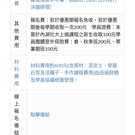
費
決議辦理）
報名費：若於優惠期報名免收，若於優惠
其
期後每學期收取一次200元 學員證費：未
他
曾於內湖社大上過課程之新生收取100元學
費
員團體意外保險費：春、秋季班200元、寒
用
暑期班100元
材
材料費用約600元(含資材：泥炭土、麥飯
料
石等及活種子、手作課程費用)由班級財務
費
及學員協議統籌管理。
用
線
上
報
點擊連結
名
連
結