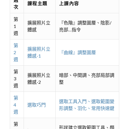
課程主題
上課內容
次
第
擴展照片立
『色階』調整圖層、陰影/
1
體感
亮部…指令
週
第
擴展照片立
2
『曲線』調整圖層
體感-1
週
第
擴展照片立
暗部、中間調、亮部局部調
3
體感-2
整
週
第
選取工具入門、選取範圍變
4
選取巧門
形調整、羽化、常用快速鍵
週
第
形狀建立選取範圍工具、顏