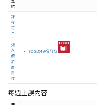
連
結
課
程
符
合
下
列
永
SDGs04優質教育
續
發
展
目
標
每週上課內容
週