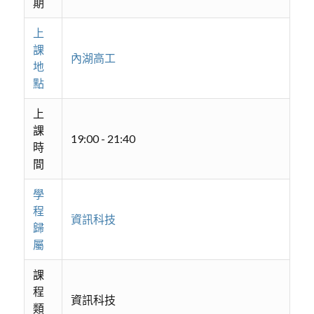
期
上
課
內湖高工
地
點
上
課
19:00 - 21:40
時
間
學
程
資訊科技
歸
屬
課
程
資訊科技
類