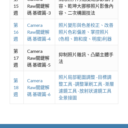
15
Raw關鍵解
容、乾坤大挪移照片影像內
週
碼 基礎篇-3
容、二次構圖技法
第
Camera
照片變形與色差校正、改善
16
Raw關鍵解
照片色彩偏差、掌控照片
週
碼 基礎篇-4
(色相、飽和度、明度)利器
第
Camera
抑制照片雜訊、凸顯主體手
17
Raw關鍵解
法
週
碼 基礎篇-5
照片局部範圍調整 -目標調
第
Camera
整工具 -調整筆刷工具 -漸層
18
Raw關鍵解
濾鏡工具 -放射狀濾鏡工具
週
碼 基礎篇-6
全景接圖