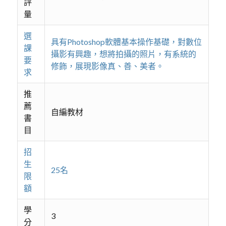
評
量
選
具有Photoshop軟體基本操作基礎，對數位
課
攝影有興趣，想將拍攝的照片，有系統的
要
修飾，展現影像真、善、美者。
求
推
薦
自編教材
書
目
招
生
25名
限
額
學
3
分