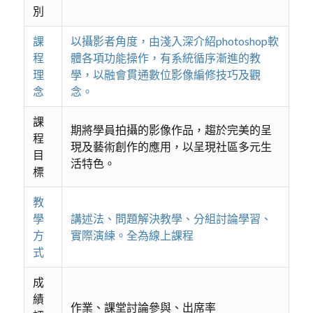
別
課
以攝影者角度，由淺入深介紹photoshop軟
程
體各項功能操作，有系統循序漸進的教
理
學，以融會貫通數位影像編修技巧及觀
念
念。
課
期將學員拍攝的影像作品，趨於完美的呈
程
現及藝術創作的應用，以呈現社區多元生
目
活特色。
標
教
學
講述法、問題解決教學、分組討論學習、
方
實際演練。全為線上課程
式
成
績
作業、課堂討論參與、出席率