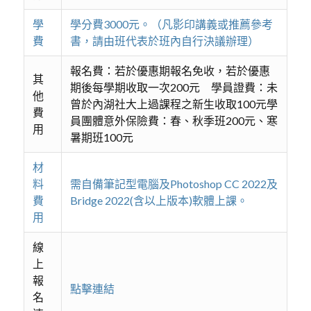
學
學分費3000元。（凡影印講義或推薦參考
費
書，請由班代表於班內自行決議辦理）
報名費：若於優惠期報名免收，若於優惠
其
期後每學期收取一次200元 學員證費：未
他
曾於內湖社大上過課程之新生收取100元學
費
員團體意外保險費：春、秋季班200元、寒
用
暑期班100元
材
料
需自備筆記型電腦及Photoshop CC 2022及
費
Bridge 2022(含以上版本)軟體上課。
用
線
上
報
點擊連結
名