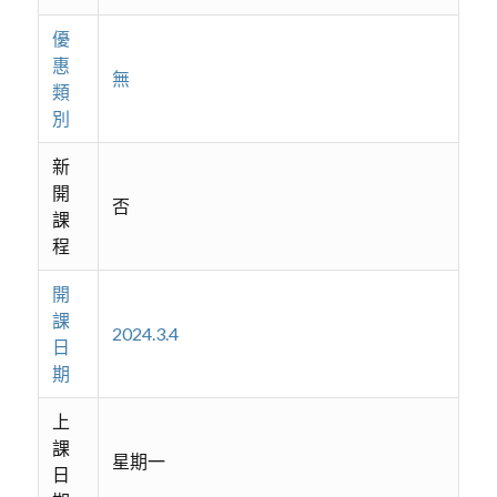
優
惠
無
類
別
新
開
否
課
程
開
課
2024.3.4
日
期
上
課
星期一
日