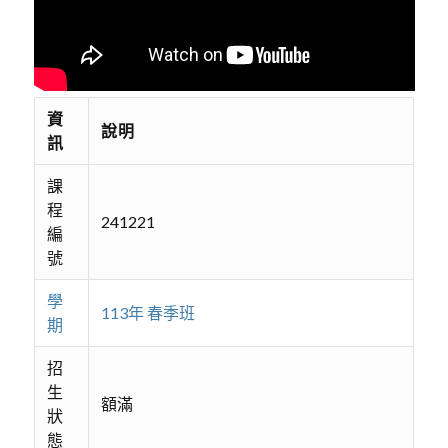
資
說明
訊
課
程
241221
編
號
學
113年 春季班
期
招
生
額滿
狀
態