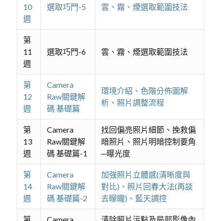
10
選取巧門-5
雲、霧、煙選取範圍技法
週
第
11
選取巧門-6
雲、霧、煙選取範圍技法
週
第
Camera
環境介紹、色階分佈圖解
12
Raw關鍵解
析、照片調整流程
週
碼 基礎篇
第
Camera
找回偏亮照片細節、挽救偏
13
Raw關鍵解
暗照片、照片明暗控制要角
週
碼 基礎篇-1
─曝光度
第
Camera
加強照片立體感(清晰度與
14
Raw關鍵解
對比)、照片回春大法(再談
週
碼 基礎篇-2
去矇矓)、藍天調控
第
Camera
清除照片污點及局部影像內