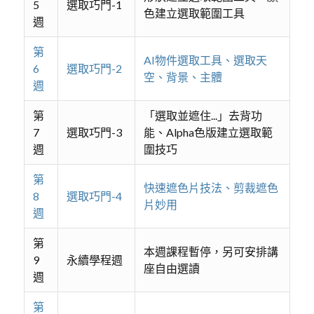
5
選取巧門-1
色建立選取範圍工具
週
第
AI物件選取工具、選取天
6
選取巧門-2
空、背景、主體
週
第
「選取並遮住...」去背功
7
選取巧門-3
能、Alpha色版建立選取範
週
圍技巧
第
快速遮色片技法、剪裁遮色
8
選取巧門-4
片妙用
週
第
本週課程暫停，另可安排講
9
永續學程週
座自由選讀
週
第