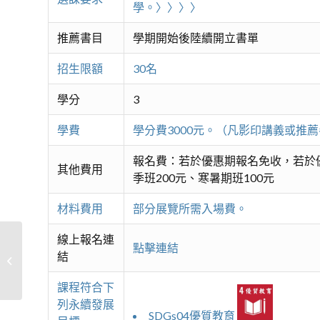
學。〉〉〉〉
推薦書目
學期開始後陸續開立書單
招生限額
30名
學分
3
學費
學分費3000元。（凡影印講義或推
報名費：若於優惠期報名免收，若於優
其他費用
季班200元、寒暑期班100元
材料費用
部分展覽所需入場費。
線上報名連
點擊連結
結
神秘的法國葡萄酒產區之旅(續)
課程符合下
列永續發展
SDGs04優質教育