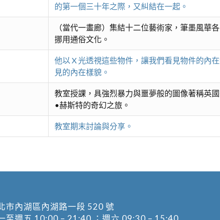
的第一個三十年之際，又糾結在一起。
（當代一畫廊）集結十二位藝術家，筆墨風華各
挪用通俗文化。
他以 X 光透視這些物件，讓我們看見物件的內
見的內在樣貌。
教室授課，具強烈暴力與噩夢般的圖像著稱英國
•赫斯特的奇幻之旅。
教室期末討論與分享。
北市內湖區內湖路一段 520 號
五 10:00 – 21:40 ；週六 09:30 – 15:40