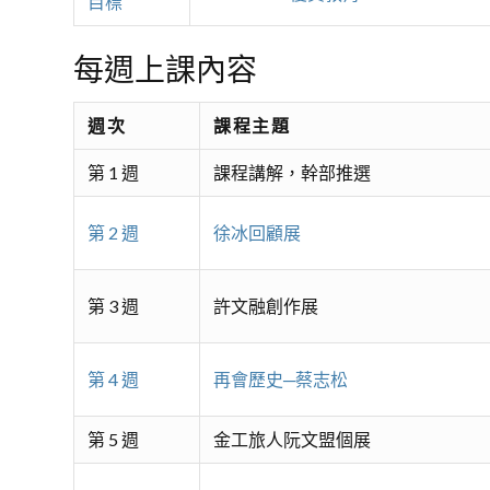
目標
每週上課內容
週次
課程主題
第 1 週
課程講解，幹部推選
第 2 週
徐冰回顧展
第 3 週
許文融創作展
第 4 週
再會歷史─蔡志松
第 5 週
金工旅人阮文盟個展