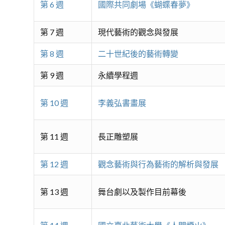
第 6 週
國際共同劇場《蝴蝶春夢》
第 7 週
現代藝術的觀念與發展
第 8 週
二十世紀後的藝術轉變
第 9 週
永續學程週
第 10 週
李義弘書畫展
第 11 週
長正雕塑展
第 12 週
觀念藝術與行為藝術的解析與發展
第 13 週
舞台劇以及製作目前幕後