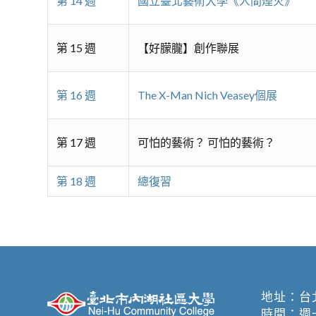
第 14 週
國立臺北藝術大學《人間煙火》
第 15 週
【好朦朧】創作聯展
第 16 週
The X-Man Nich Veasey個展
第 17 週
可怕的藝術？ 可怕的藝術？
第 18 週
總復習
地址：
台
時間：週一至週