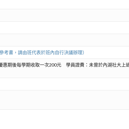
薦參考書，請由班代表於班內自行決議辦理）
惠期後每學期收取一次200元 學員證費：未曾於內湖社大上過