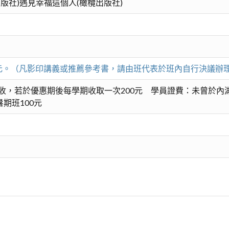
版社)遇見幸福這個人(橄欖出版社)
00元。（凡影印講義或推薦參考書，請由班代表於班內自行決議辦
收，若於優惠期後每學期收取一次200元 學員證費：未曾於內
期班100元