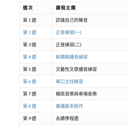
週次
課程主題
第 1 週
認識自己的聲音
第 2 週
正音練習(一)
第 3 週
正音練習(二)
第 4 週
新聞稿播音練習
第 5 週
文藝性文章播音練習
第 6 週
單口主持練習
第 7 週
襯底音樂與串場音樂
第 8 週
廣播劇本創作
第 9 週
永續學程週