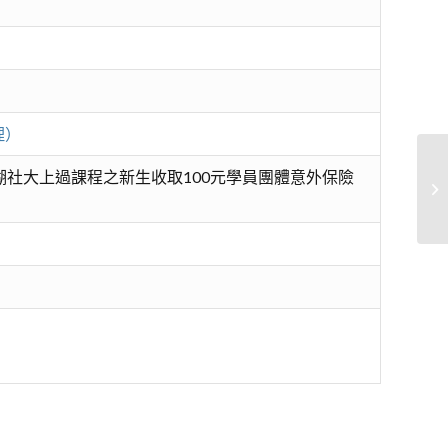
理）
湖社大上過課程之新生收取100元學員團體意外保險
斜