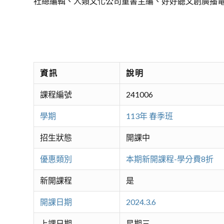
社總編輯、人類文化公司童書主編、好好聽文創廣播
資訊
說明
課程編號
241006
學期
113年 春季班
招生狀態
開課中
優惠類別
本期新開課程-學分費8折
新開課程
是
開課日期
2024.3.6
上課日期
星期三