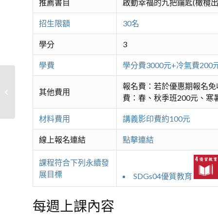
推薦書目
啟動幸福的九把鑰匙(橄欖出
招生限額
30名
學分
3
學費
學分費3000元+冷氣費2
報名費：若於優惠期報名免
其他費用
圓滿投資新境界-基礎
費：春、秋季班200元、寒暑
材料費用
講義影印費約100元
線上報名連結
點擊連結
課程符合下列永續發
展目標
SDGs04優質教育
每週上課內容