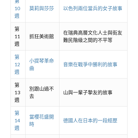
第
10
莫莉與莎莎
以色列兩位當兵的女子故事
週
第
在瑞典高層文化人士與街友
11
抓狂美術館
難民階級之間的不平等
週
第
小提琴革命
12
音樂在戰爭中勝利的故事
曲
週
第
別跟山過不
13
山與一輩子摯友的故事
去
週
第
當櫻花盛開
14
德國人在日本的一段經歷
時
週