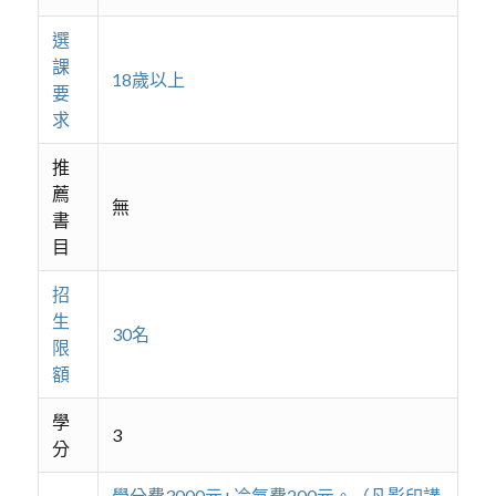
選
課
18歲以上
要
求
推
薦
無
書
目
招
生
30名
限
額
學
3
分
學分費3000元+冷氣費200元。（凡影印講