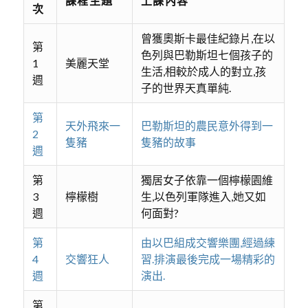
課程主題
上課內容
次
曾獲奧斯卡最佳紀錄片,在以
第
色列與巴勒斯坦七個孩子的
1
美麗天堂
生活,相較於成人的對立,孩
週
子的世界天真單純.
第
天外飛來一
巴勒斯坦的農民意外得到一
2
隻豬
隻豬的故事
週
第
獨居女子依靠一個檸檬園維
3
檸檬樹
生,以色列軍隊進入,她又如
週
何面對?
第
由以巴組成交響樂團,經過練
4
交響狂人
習.排演最後完成一場精彩的
週
演出.
第