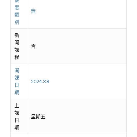
惠
無
類
別
新
開
否
課
程
開
課
2024.3.8
日
期
上
課
星期五
日
期