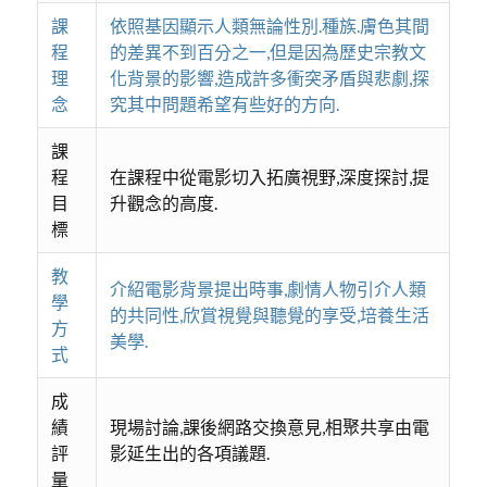
課
依照基因顯示人類無論性別.種族.膚色其間
程
的差異不到百分之一,但是因為歷史宗教文
理
化背景的影響,造成許多衝突矛盾與悲劇,探
念
究其中問題希望有些好的方向.
課
程
在課程中從電影切入拓廣視野,深度探討,提
目
升觀念的高度.
標
教
介紹電影背景提出時事,劇情人物引介人類
學
的共同性,欣賞視覺與聽覺的享受,培養生活
方
美學.
式
成
績
現場討論,課後網路交換意見,相聚共享由電
評
影延生出的各項議題.
量