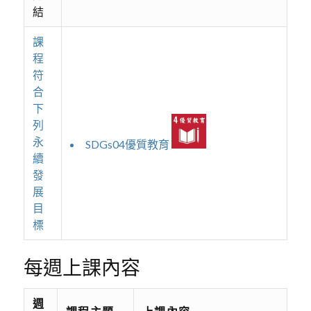
結
課
程
符
合
下
列
永
SDGs04優質教育
續
發
展
目
標
每週上課內容
週