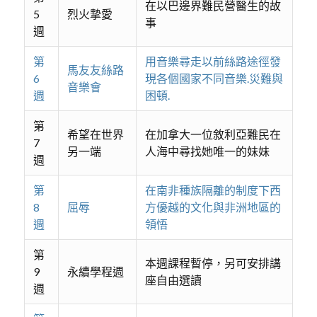
在以巴邊界難民營醫生的故
5
烈火摯愛
事
週
第
用音樂尋走以前絲路途徑發
馬友友絲路
6
現各個國家不同音樂.災難與
音樂會
週
困頓.
第
希望在世界
在加拿大一位敘利亞難民在
7
另一端
人海中尋找她唯一的妹妹
週
第
在南非種族隔離的制度下西
8
屈辱
方優越的文化與非洲地區的
週
領悟
第
本週課程暫停，另可安排講
9
永續學程週
座自由選讀
週