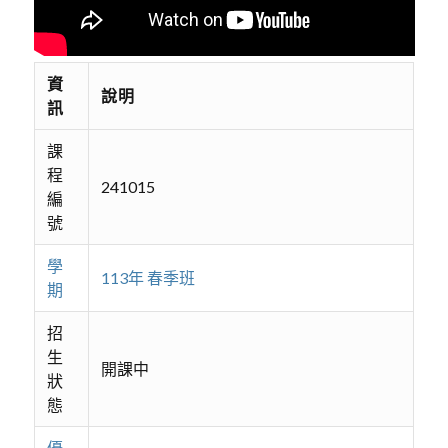
資
說明
訊
課
程
241015
編
號
學
113年 春季班
期
招
生
開課中
狀
態
優