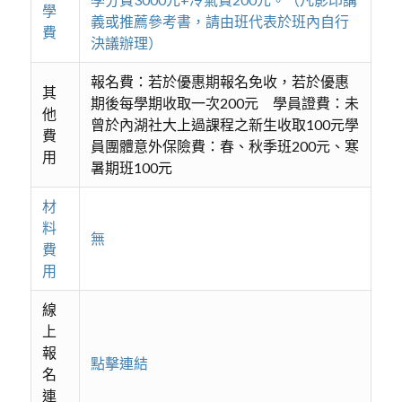
學
義或推薦參考書，請由班代表於班內自行
費
決議辦理）
報名費：若於優惠期報名免收，若於優惠
其
期後每學期收取一次200元 學員證費：未
他
曾於內湖社大上過課程之新生收取100元學
費
員團體意外保險費：春、秋季班200元、寒
用
暑期班100元
材
料
無
費
用
線
上
報
點擊連結
名
連