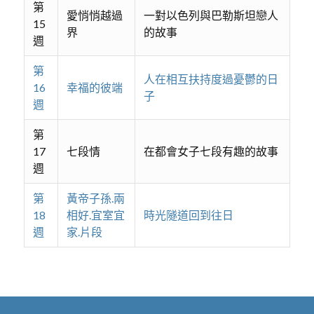
第
愛悄悄越過
一對以色列與巴勒斯坦戀人
15
界
的故事
週
第
人在相互扶持度過憂鬱的日
16
幸福的彼端
子
週
第
17
七段情
在都會女子七段有趣的故事
週
第
黃帝子孫.兩
18
相好.宜室宜
時光隧道回到往日
週
家.片段