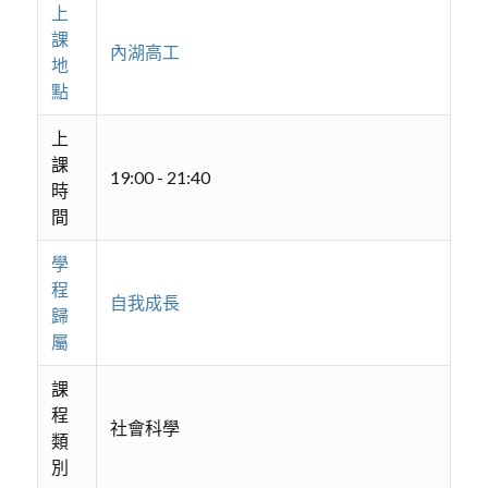
上
課
內湖高工
地
點
上
課
19:00 - 21:40
時
間
學
程
自我成長
歸
屬
課
程
社會科學
類
別