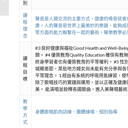
別
課
聲音是人類交流的主要方式，健康的嗓音就會
程
康。人的聲音是世界上最美妙的樂器，能夠成
理
等方面的能力聯繫在一起的藝術。聲樂教學必
念
#3 良好健康與福祉Good Health an
題。 #4 優質教育Quality Educa
課
終身學習者也有優質教育的平等權利。 #5 性別
程
城鄉差距，某些地方婦女尚未能有充分參與各
目
平等理念。 1.經由有系統的呼吸用氣練習，
標
除了歌唱技巧的實踐與運用，並以正確及健康
美。 能演唱並銓釋各國歌曲，進入美聲唱藝
教
學
身體歌唱肌肉訓練、團體練唱、個別指導
方
式