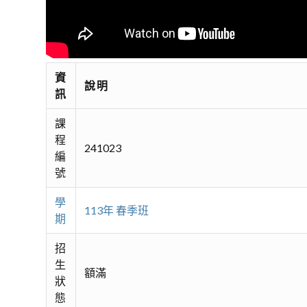
資
說明
訊
課
程
241023
編
號
學
113年 春季班
期
招
生
額滿
狀
態