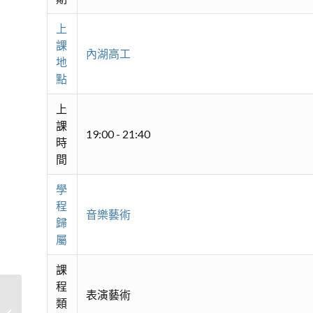
上
課
內湖高工
地
點
上
課
19:00 - 21:40
時
間
學
程
音樂藝術
歸
屬
課
程
表演藝術
類
西洋金曲之聲