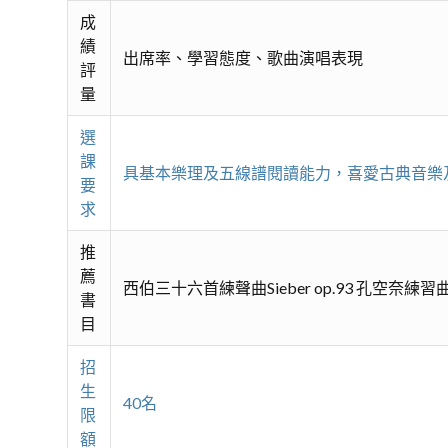
成
績
出席率、學習態度、歌曲演唱表現
評
量
選
課
具基本樂理及五線譜閱讀能力，喜愛古典音樂
要
求
推
薦
西伯三十六首練聲曲Sieber op.93 孔空奈練習曲
書
目
招
生
40名
限
額