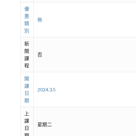
優
惠
無
類
別
新
開
否
課
程
開
課
2024.3.5
日
期
上
課
星期二
日
期