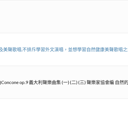
及美聲歌唱,不排斥學習外文演唱，並想學習自然健康美聲歌唱之
Concone op.9 義大利聲樂曲集 (一) (二) (三) 聲樂家協會編