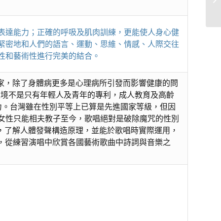
表達能力；正確的呼吸及肌肉訓練，更能使人身心健
緊密地和人們的語言、運動、思維、情感、人際交往
性和藝術性進行完美的結合。
是進步的國家，除了身體病更多是心理病所引發而影響健康的問
教育學習環境不是只有年輕人及青年的專利，成人教育及高齡
女童權力。台灣雖在性別平等上已算是先進國家等級，但因
女性只能相夫教子至今，歌唱絕對是破除魔咒的性別
習，了解人體發聲構造原理，並能於歌唱時實際運用，
律，從練習演唱中欣賞各國藝術歌曲中詩詞與音樂之