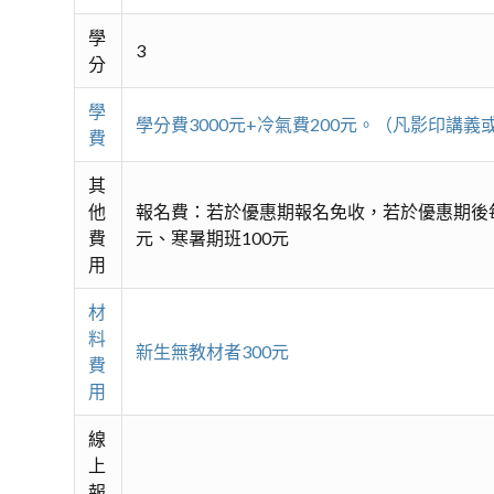
學
3
分
學
學分費3000元+冷氣費200元。（凡影印
費
其
他
報名費：若於優惠期報名免收，若於優惠期後每
費
元、寒暑期班100元
用
材
料
新生無教材者300元
費
用
線
上
報