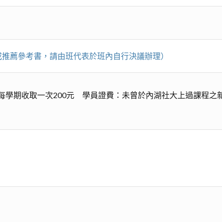
講義或推薦參考書，請由班代表於班內自行決議辦理）
學期收取一次200元 學員證費：未曾於內湖社大上過課程之新