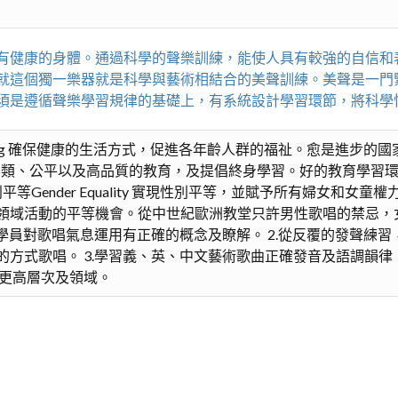
有健康的身體。通過科學的聲樂訓練，能使人具有較強的自信和
就這個獨一樂器就是科學與藝術相結合的美聲訓練。美聲是一門
須是遵循聲樂學習規律的基礎上，有系統設計學習環節，將科學
d Well-Being 確保健康的生活方式，促進各年齡人群的福祉。愈
tion 確保有教無類、公平以及高品質的教育，及提倡終身學習。好的
平等Gender Equality 實現性別平等，並賦予所有婦女和
領域活動的平等機會。從中世紀歐洲教堂只許男性歌唱的禁忌，
使學員對歌唱氣息運用有正確的概念及瞭解。 2.從反覆的發聲練
的方式歌唱。 3.學習義、英、中文藝術歌曲正確發音及語調韻
術更高層次及領域。