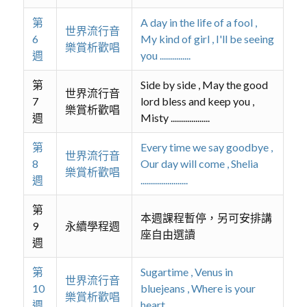
第
A day in the life of a fool ,
世界流行音
6
My kind of girl , I'll be seeing
樂賞析歡唱
週
you ...............
第
Side by side , May the good
世界流行音
7
lord bless and keep you ,
樂賞析歡唱
週
Misty ...................
第
Every time we say goodbye ,
世界流行音
8
Our day will come , Shelia
樂賞析歡唱
週
.......................
第
本週課程暫停，另可安排講
9
永續學程週
座自由選讀
週
第
Sugartime , Venus in
世界流行音
10
bluejeans , Where is your
樂賞析歡唱
週
heart ...................