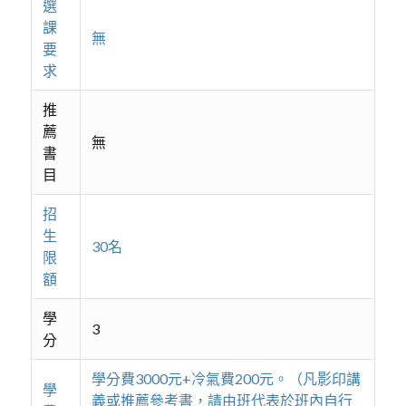
選
課
無
要
求
推
薦
無
書
目
招
生
30名
限
額
學
3
分
學分費3000元+冷氣費200元。（凡影印講
學
義或推薦參考書，請由班代表於班內自行