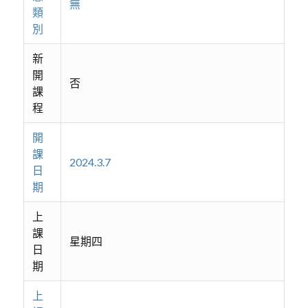
無
類
別
新
開
否
課
程
開
課
2024.3.7
日
期
上
課
星期四
日
期
上