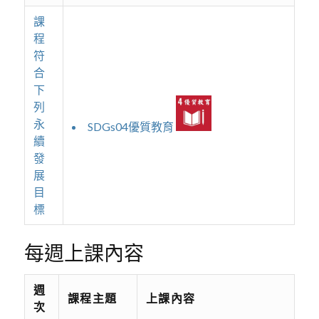
課
程
符
合
下
列
永
SDGs04優質教育
續
發
展
目
標
每週上課內容
週
課程主題
上課內容
次