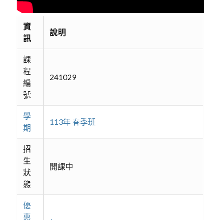
資
說明
訊
課
程
241029
編
號
學
113年 春季班
期
招
生
開課中
狀
態
優
惠