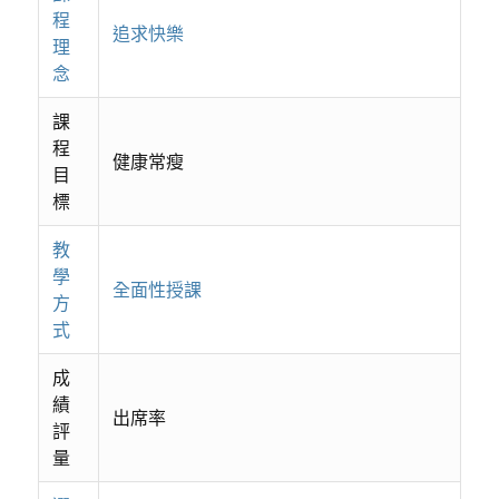
程
追求快樂
理
念
課
程
健康常瘦
目
標
教
學
全面性授課
方
式
成
績
出席率
評
量