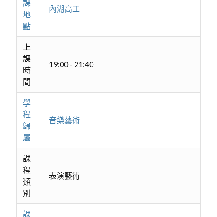
課
內湖高工
地
點
上
課
19:00 - 21:40
時
間
學
程
音樂藝術
歸
屬
課
程
表演藝術
類
別
課