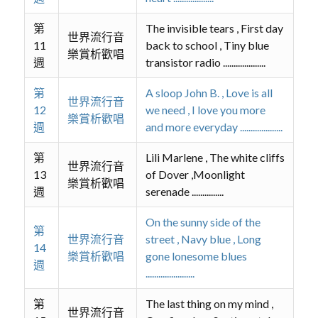
第
The invisible tears , First day
世界流行音
11
back to school , Tiny blue
樂賞析歡唱
週
transistor radio ....................
第
A sloop John B. , Love is all
世界流行音
12
we need , I love you more
樂賞析歡唱
週
and more everyday ....................
第
Lili Marlene , The white cliffs
世界流行音
13
of Dover ,Moonlight
樂賞析歡唱
週
serenade ...............
On the sunny side of the
第
世界流行音
street , Navy blue , Long
14
樂賞析歡唱
gone lonesome blues
週
.......................
第
The last thing on my mind ,
世界流行音