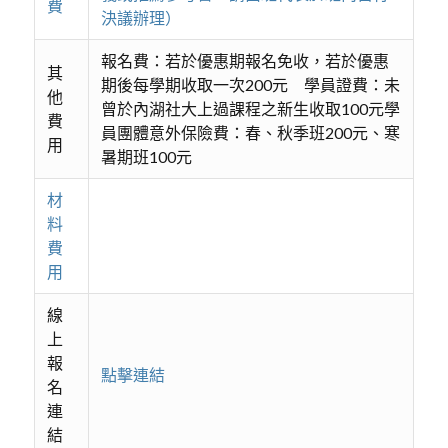
費
決議辦理）
報名費：若於優惠期報名免收，若於優惠
其
期後每學期收取一次200元 學員證費：未
他
曾於內湖社大上過課程之新生收取100元學
費
員團體意外保險費：春、秋季班200元、寒
用
暑期班100元
材
料
費
用
線
上
報
點擊連結
名
連
結