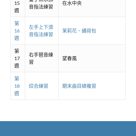
15
在水中央
音指法練習
週
第
左手上下滑
16
茉莉花、繡荷包
音指法練習
週
第
右手琶音練
17
望春風
習
週
第
18
綜合練習
期末曲目總複習
週