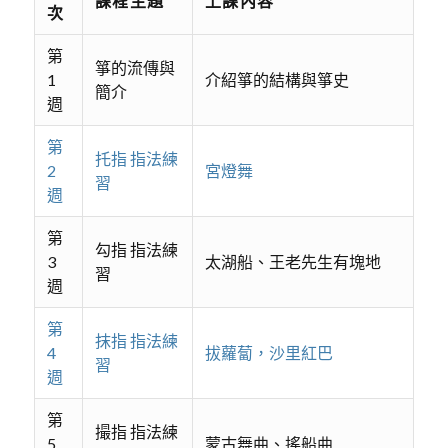
課程主題
上課內容
次
第
箏的流傳與
1
介紹箏的結構與箏史
簡介
週
第
托指 指法練
2
宮燈舞
習
週
第
勾指 指法練
3
太湖船、王老先生有塊地
習
週
第
抹指 指法練
4
拔蘿蔔，沙里紅巴
習
週
第
撮指 指法練
5
蒙古舞曲、搖船曲