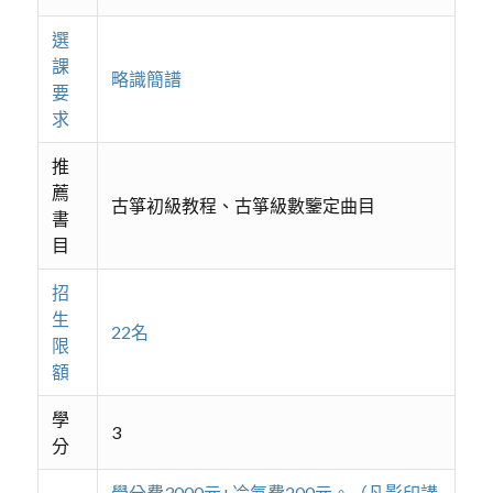
選
課
略識簡譜
要
求
推
薦
古箏初級教程、古箏級數鑒定曲目
書
目
招
生
22名
限
額
學
3
分
學分費3000元+冷氣費200元。（凡影印講