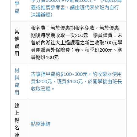
學
義或推薦參考書，請由班代表於班內自行
費
決議辦理）
報名費：若於優惠期報名免收，若於優惠
其
期後每學期收取一次200元 學員證費：未
他
曾於內湖社大上過課程之新生收取100元學
費
員團體意外保險費：春、秋季班200元、寒
用
暑期班100元
材
古箏指甲費約$100~300元，酌收樂器使用
料
費$200元，班費$100元，於開學後由班長
費
收取管理。
用
線
上
報
點擊連結
名
連