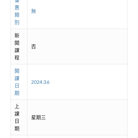
惠
無
類
別
新
開
否
課
程
開
課
2024.3.6
日
期
上
課
星期三
日
期