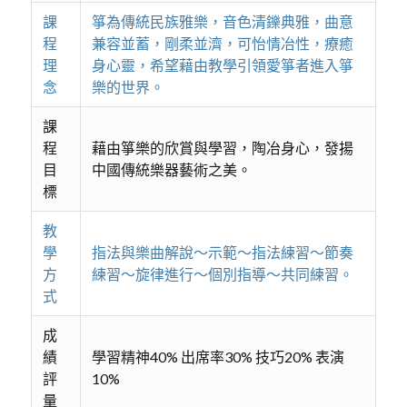
課
箏為傳統民族雅樂，音色清鑠典雅，曲意
程
兼容並蓄，剛柔並濟，可怡情冶性，療癒
理
身心靈，希望藉由教學引領愛箏者進入箏
念
樂的世界。
課
程
藉由箏樂的欣賞與學習，陶冶身心，發揚
目
中國傳統樂器藝術之美。
標
教
學
指法與樂曲解說～示範～指法練習～節奏
方
練習～旋律進行～個別指導～共同練習。
式
成
績
學習精神40% 出席率30% 技巧20% 表演
評
10%
量