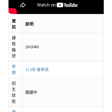
資
說明
訊
課
程
241040
編
號
學
113年 春季班
期
招
生
開課中
狀
態
優