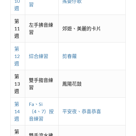
10
搖嬰仔歌
習
週
第
左手拂音練
11
郊遊、美麗的卡片
習
週
第
12
綜合練習
剪春蘿
週
第
雙手搊音練
13
鳳陽花鼓
習
週
第
Fa、Si
14
（4、7）按
平安夜、恭喜恭喜
週
音練習
第
雙手流水拂