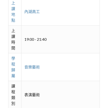
上
課
內湖高工
地
點
上
課
19:00 - 21:40
時
間
學
程
音樂藝術
歸
屬
課
程
表演藝術
類
別