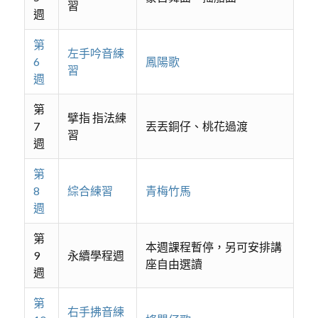
習
週
第
左手吟音練
6
鳳陽歌
習
週
第
擘指 指法練
7
丟丟銅仔、桃花過渡
習
週
第
8
綜合練習
青梅竹馬
週
第
本週課程暫停，另可安排講
9
永續學程週
座自由選讀
週
第
右手拂音練