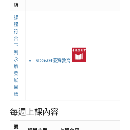
結
課
程
符
合
下
列
永
SDGs04優質教育
續
發
展
目
標
每週上課內容
週