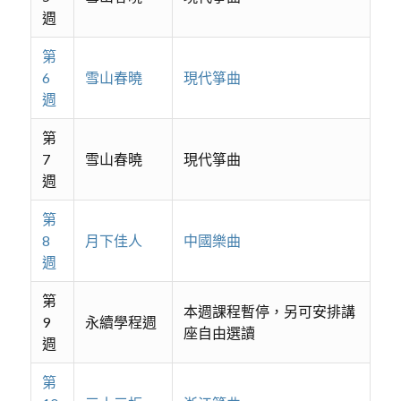
週
第
6
雪山春曉
現代箏曲
週
第
7
雪山春曉
現代箏曲
週
第
8
月下佳人
中國樂曲
週
第
本週課程暫停，另可安排講
9
永續學程週
座自由選讀
週
第