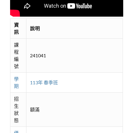
資
說明
訊
課
程
241041
編
號
學
113年 春季班
期
招
生
額滿
狀
態
優