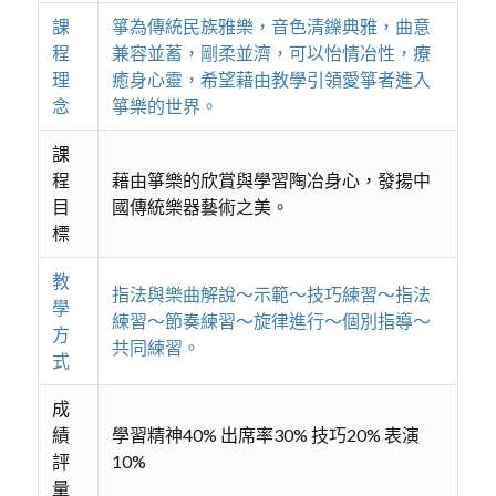
課
箏為傳統民族雅樂，音色清鑠典雅，曲意
程
兼容並蓄，剛柔並濟，可以怡情冶性，療
理
癒身心靈，希望藉由教學引領愛箏者進入
念
箏樂的世界。
課
程
藉由箏樂的欣賞與學習陶冶身心，發揚中
目
國傳統樂器藝術之美。
標
教
指法與樂曲解說～示範～技巧練習～指法
學
練習～節奏練習～旋律進行～個別指導～
方
共同練習。
式
成
績
學習精神40% 出席率30% 技巧20% 表演
評
10%
量