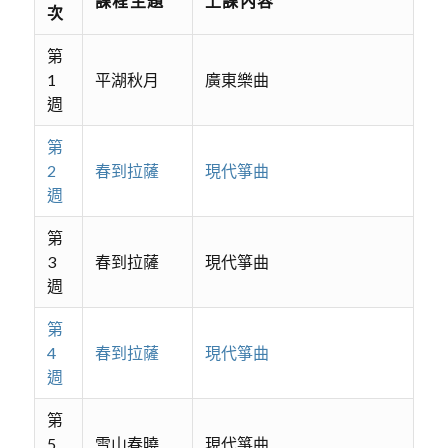
課程主題
上課內容
次
第
1
平湖秋月
廣東樂曲
週
第
2
春到拉薩
現代箏曲
週
第
3
春到拉薩
現代箏曲
週
第
4
春到拉薩
現代箏曲
週
第
5
雪山春曉
現代箏曲