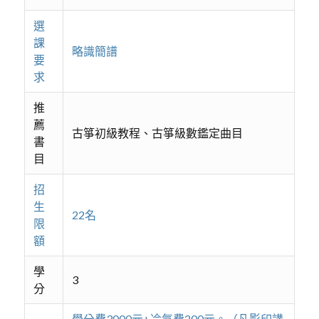
選
課
略識簡譜
要
求
推
薦
古箏初級教程、古箏級數鑑定曲目
書
目
招
生
22名
限
額
學
3
分
學分費3000元+冷氣費200元。（凡影印講