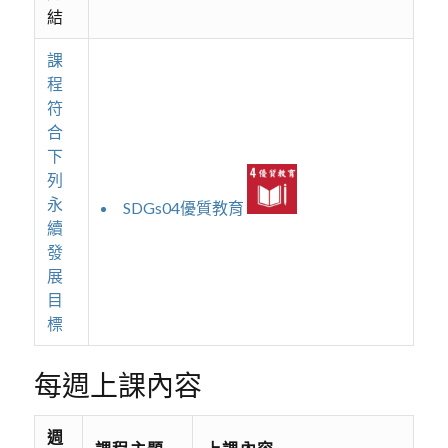
結
課
程
符
合
下
列
永
SDGs04優質教育
續
發
展
目
標
每週上課內容
週