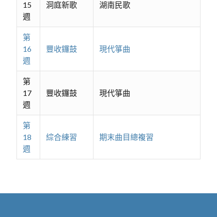
15
洞庭新歌
湖南民歌
週
第
16
豐收鑼鼓
現代箏曲
週
第
17
豐收鑼鼓
現代箏曲
週
第
18
綜合練習
期末曲目總複習
週