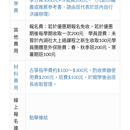
學
義或推薦參考書，請由班代表於班內自行
費
決議辦理）
報名費：若於優惠期報名免收，若於優惠
其
期後每學期收取一次200元 學員證費：未
他
曾於內湖社大上過課程之新生收取100元學
費
員團體意外保險費：春、秋季班200元、寒
用
暑期班100元
材
古箏指甲費約$100～$300元，酌收樂器使
料
用費$200元，班費$100元，於開學後由班
費
長收取管理。
用
線
上
報
點擊連結
名
連