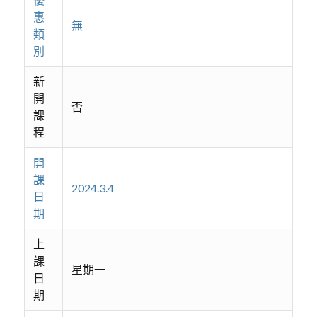
惠
無
類
別
新
開
否
課
程
開
課
2024.3.4
日
期
上
課
星期一
日
期