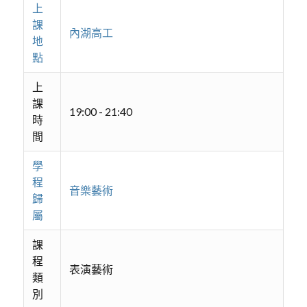
上
課
內湖高工
地
點
上
課
19:00 - 21:40
時
間
學
程
音樂藝術
歸
屬
課
程
表演藝術
類
別