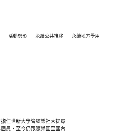
活動剪影
永續公共推移
永續地方學用
曾擔任世新大學管絃樂社大提琴
奏團員，至今仍跟隨樂團至國內