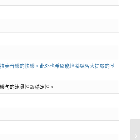
拉奏音樂的快樂。此外也希望能培養練習大提琴的基
樂句的連貫性跟穩定性。
欣