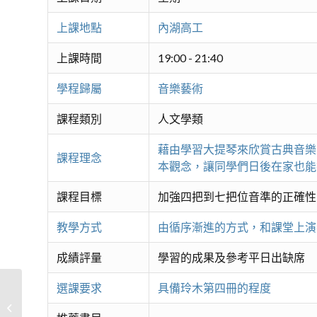
上課地點
內湖高工
上課時間
19:00 - 21:40
學程歸屬
音樂藝術
課程類別
人文學類
藉由學習大提琴來欣賞古典音樂
課程理念
本觀念，讓同學們日後在家也能
課程目標
加強四把到七把位音準的正確性
教學方式
由循序漸進的方式，和課堂上演
成績評量
學習的成果及參考平日出缺席
選課要求
具備玲木第四冊的程度
翱翔樂海-薩克斯風