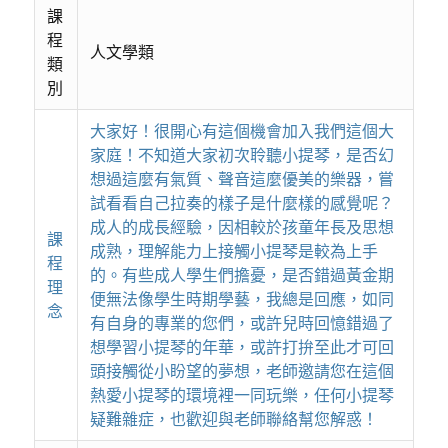
課
程
人文學類
類
別
大家好！很開心有這個機會加入我們這個大
家庭！不知道大家初次聆聽小提琴，是否幻
想過這麼有氣質、聲音這麼優美的樂器，嘗
試看看自己拉奏的樣子是什麼樣的感覺呢？
成人的成長經驗，因相較於孩童年長及思想
課
成熟，理解能力上接觸小提琴是較為上手
程
的。有些成人學生們擔憂，是否錯過黃金期
理
便無法像學生時期學藝，我總是回應，如同
念
有自身的專業的您們，或許兒時回憶錯過了
想學習小提琴的年華，或許打拚至此才可回
頭接觸從小盼望的夢想，老師邀請您在這個
熱愛小提琴的環境裡一同玩樂，任何小提琴
疑難雜症，也歡迎與老師聯絡幫您解惑！