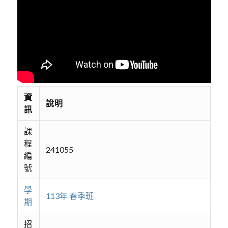
資
說明
訊
課
程
241055
編
號
學
113年 春季班
期
招