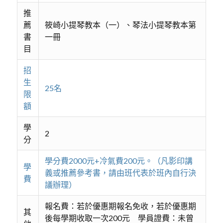
推
薦
筱崎小提琴教本（一）、琴法小提琴教本第
書
一冊
目
招
生
25名
限
額
學
2
分
學分費2000元+冷氣費200元。（凡影印講
學
義或推薦參考書，請由班代表於班內自行決
費
議辦理）
報名費：若於優惠期報名免收，若於優惠期
其
後每學期收取一次200元 學員證費：未曾