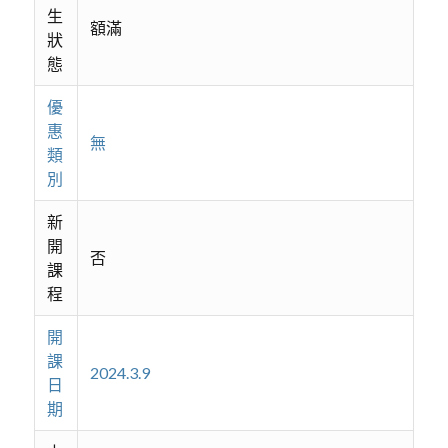
生
額滿
狀
態
優
惠
無
類
別
新
開
否
課
程
開
課
2024.3.9
日
期