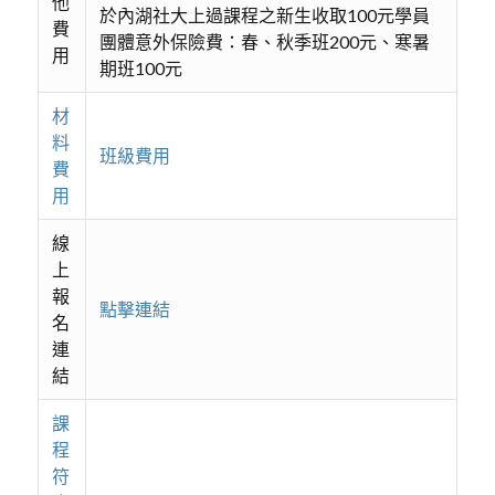
他
於內湖社大上過課程之新生收取100元學員
費
團體意外保險費：春、秋季班200元、寒暑
用
期班100元
材
料
班級費用
費
用
線
上
報
點擊連結
名
連
結
課
程
符