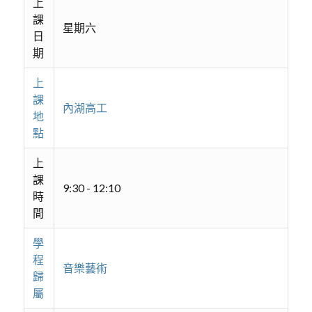
上
課
星期六
日
期
上
課
內湖高工
地
點
上
課
9:30 - 12:10
時
間
學
程
音樂藝術
歸
屬