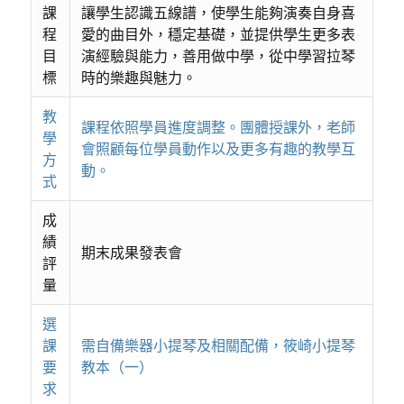
課
讓學生認識五線譜，使學生能夠演奏自身喜
程
愛的曲目外，穩定基礎，並提供學生更多表
目
演經驗與能力，善用做中學，從中學習拉琴
標
時的樂趣與魅力。
教
課程依照學員進度調整。團體授課外，老師
學
會照顧每位學員動作以及更多有趣的教學互
方
動。
式
成
績
期末成果發表會
評
量
選
課
需自備樂器小提琴及相關配備，筱崎小提琴
要
教本（一）
求