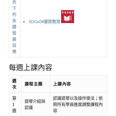
合
下
列
永
SDGs04優質教育
續
發
展
目
標
每週上課內容
週
課程主題
上課內容
次
第
認識提琴以及操作使法；依
提琴介紹與
1
照所有學員進度調整課程內
認識
週
容