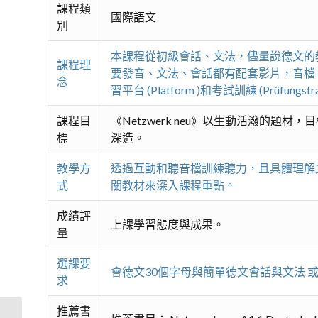
課程類
國際語文
別
本課程從初級會話、文法，儘量說德文的教學
課程理
要發音、文法、會話都有配套影片，音檔
念
習平台 (Platform )和考試訓練 (P
課程目
《Netzwerk neu》以生動活潑的題
標
深造。
教學方
透過互動和聽音檔訓練聽力，且具體理解文法，
式
關教材來深入課程重點。
成績評
上課學習態度與成果。
量
選課要
會德文30個字母與簡單德文會話與文法 
求
推薦書