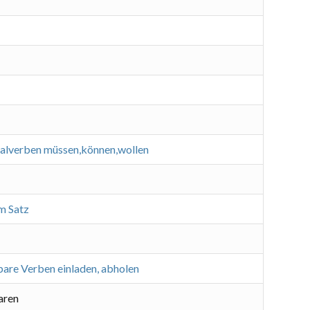
alverben müssen,können,wollen
m Satz
bare Verben einladen, abholen
aren