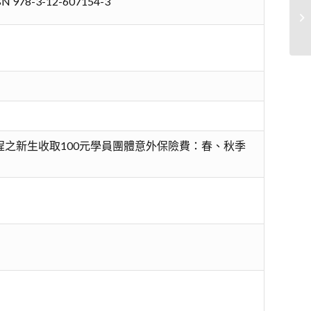
SBN 978-3-12-607154-3
基
之新生收取100元學員團體意外保險費：春、秋季