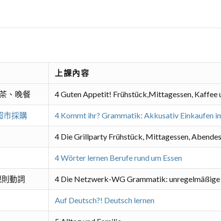
上課內容
午茶、晚餐
4 Guten Appetit! Frühstück,Mittagessen, Kaffee
在超市採購
4 Kommt ihr? Grammatik: Akkusativ Einkaufen i
4 Die Grillparty Frühstück, Mittagessen, Abende
4 Wörter lernen Berufe rund um Essen
不規則動詞
4 Die Netzwerk-WG Grammatik: unregelmäßige
Auf Deutsch?! Deutsch lernen