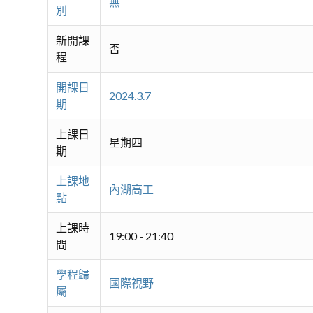
無
別
新開課
否
程
開課日
2024.3.7
期
上課日
星期四
期
上課地
內湖高工
點
上課時
19:00 - 21:40
間
學程歸
國際視野
屬