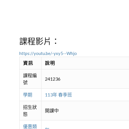
課程影片：
https://youtu.be/-yxy5--Whjo
資訊
說明
課程編
241236
號
學期
113年 春季班
招生狀
開課中
態
優惠類