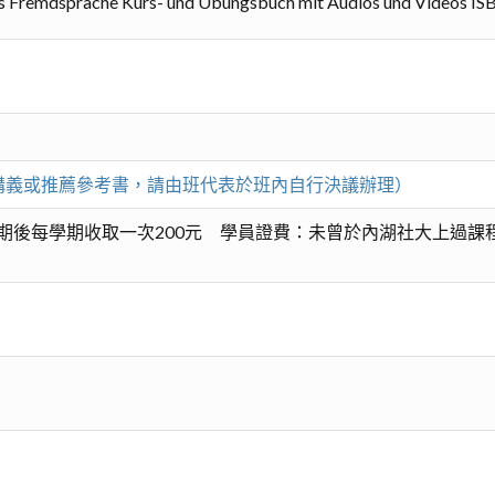
remdsprache Kurs- und Übungsbuch mit Audios und Videos I
影印講義或推薦參考書，請由班代表於班內自行決議辦理）
期後每學期收取一次200元 學員證費：未曾於內湖社大上過課程