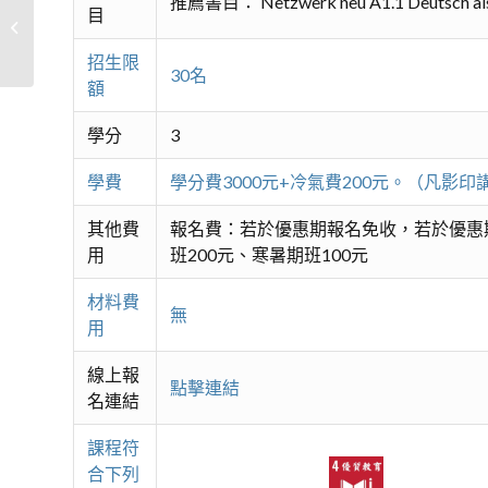
推薦書目： Netzwerk neu A1.1 Deutsch als F
目
日本語Go初級2
招生限
30名
額
學分
3
學費
學分費3000元+冷氣費200元。（凡
其他費
報名費：若於優惠期報名免收，若於優惠
用
班200元、寒暑期班100元
材料費
無
用
線上報
點擊連結
名連結
課程符
合下列