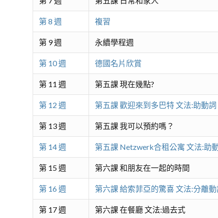
第 7 週
第五課 日常和家人
第 8 週
複習
第 9 週
永續學程週
第 10 週
德國名片欣賞
第 11 週
第五課 現在幾點?
第 12 週
第五課 歡迎來到多巴特 文法:助動詞
第 13 週
第五課 我可以預約嗎？
第 14 週
第五課 Netzwerk合租公寓 文法:
第 15 週
第六課 和朋友在一起的時間
第 16 週
第六課 給索菲亞的驚喜 文法:分離動
第 17 週
第六課 在餐廳 文法:過去式