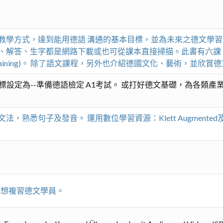
方式，達到能用德語 溝通的基本目標，並為未來之德文學習奠基。教科
、解答、生字都是網路下載或也可從課本直接掃描。此書有六課
rüfungstraining)。 除了語文課程，另外也介紹德國文化、藝術
材，目標設定為--準備德語檢定 A1考試。 或打好德文基礎，為各
熟悉句子及發音。 運用數位學習資源：Klett Augmented及
或想複習德文學員。