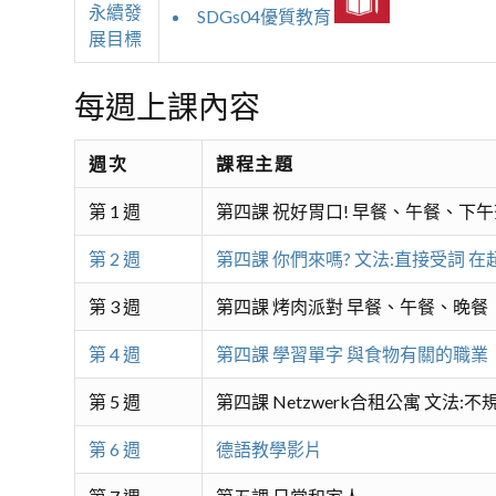
永續發
SDGs04優質教育
展目標
每週上課內容
週次
課程主題
第 1 週
第四課 祝好胃口! 早餐、午餐、下
第 2 週
第四課 你們來嗎? 文法:直接受詞 
第 3 週
第四課 烤肉派對 早餐、午餐、晚餐
第 4 週
第四課 學習單字 與食物有關的職業
第 5 週
第四課 Netzwerk合租公寓 文法:
第 6 週
德語教學影片