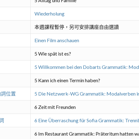
5 Alltag und Familie
Wiederholung
本週課程暫停，另可安排講座自由選讀
Einen Film anschauen
5 Wie spät ist es?
5 Willkommen bei den Dobarts Grammatik: Mod
5 Kann ich einen Termin haben?
助動詞位置
5 Die Netzwerk-WG Grammatik: Modalverben i
6 Zeit mit Freunden
詞
6 Eine Überraschung für Sofia Grammatik: Trenn
6 Im Restaurant Grammatik: Präteritum hatten w