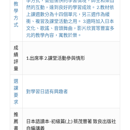
學方式，營造愉快的學習情境，師生和樂自
教
然的互動，達到良好的學習成效。 2.教材依
學
上課週數分為十四個單元，另三週作為緩
方
衝、複習及課堂活動之用。 3.適時加入日本
式
文化、歌謠、音頭舞曲，影片欣賞等豐富多
元的教學內容，寓教於樂。
成
績
1.出席率 2.課堂活動參與情形
評
量
選
課
對學習日語有興趣者
要
求
推
薦
日本語讀本-初級篇(上) 蔡茂豐著 致良出版社
書
自編講義