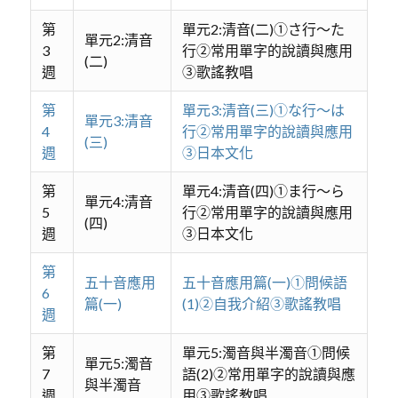
第
單元2:清音(二)①さ行～た
單元2:清音
3
行②常用單字的說讀與應用
(二)
週
③歌謠教唱
第
單元3:清音(三)①な行～は
單元3:清音
4
行②常用單字的說讀與應用
(三)
週
③日本文化
第
單元4:清音(四)①ま行～ら
單元4:清音
5
行②常用單字的說讀與應用
(四)
週
③日本文化
第
五十音應用
五十音應用篇(一)①問候語
6
篇(一)
(1)②自我介紹③歌謠教唱
週
第
單元5:濁音與半濁音①問候
單元5:濁音
7
語(2)②常用單字的說讀與應
與半濁音
週
用③歌謠教唱