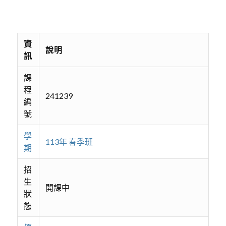
資
說明
訊
課
程
241239
編
號
學
113年 春季班
期
招
生
開課中
狀
態