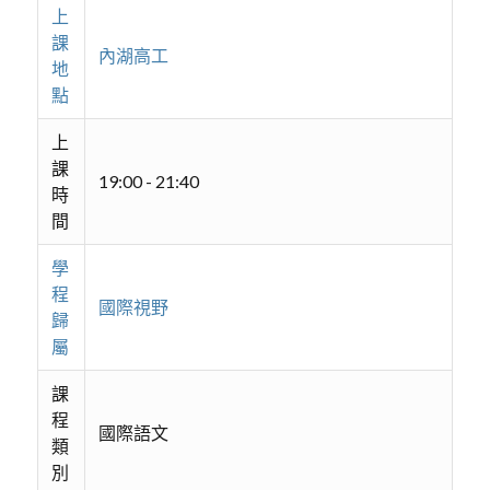
上
課
內湖高工
地
點
上
課
19:00 - 21:40
時
間
學
程
國際視野
歸
屬
課
程
國際語文
類
別