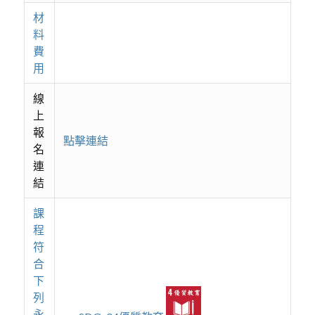
材
料
費
用
線
上
報
點擊連結
名
連
結
課
程
符
合
下
列
永