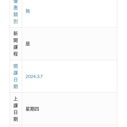
優
惠
無
類
別
新
開
是
課
程
開
課
2024.3.7
日
期
上
課
星期四
日
期