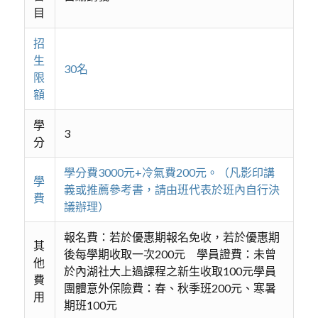
目
招
生
30名
限
額
學
3
分
學分費3000元+冷氣費200元。（凡影印講
學
義或推薦參考書，請由班代表於班內自行決
費
議辦理）
報名費：若於優惠期報名免收，若於優惠期
其
後每學期收取一次200元 學員證費：未曾
他
於內湖社大上過課程之新生收取100元學員
費
團體意外保險費：春、秋季班200元、寒暑
用
期班100元