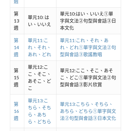
週
第
單元10:はい、いいえ①單
單元10: は
13
字與文法②句型與會話③日
い、いいえ
週
本文化
第
單元11:こ
單元11:これ、それ、あ
14
れ、それ、
れ、どれ①單字與文法②句
週
あれ、どれ
型與會話③歌謠教唱
單元12:こ
第
單元12:ここ、そこ、あそ
こ、そこ、
15
こ、どこ①單字與文法②句
あそこ、ど
週
型與會話③影片欣賞
こ
單元13:こ
第
單元13:こちら、そちら、
ちら、そち
16
あちら、どちら①單字與文
ら、あち
週
法②句型與會話③日本文化
ら、どちら