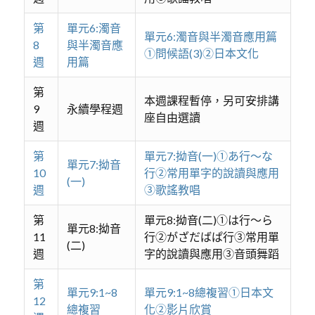
第
單元6:濁音
單元6:濁音與半濁音應用篇
8
與半濁音應
①問候語(3)②日本文化
週
用篇
第
本週課程暫停，另可安排講
9
永續學程週
座自由選讀
週
第
單元7:拗音(一)①あ行～な
單元7:拗音
10
行②常用單字的說讀與應用
(一)
週
③歌謠教唱
第
單元8:拗音(二)①は行～ら
單元8:拗音
11
行②がざだばぱ行③常用單
(二)
週
字的說讀與應用③音頭舞蹈
第
單元9:1~8
單元9:1~8總複習①日本文
12
總複習
化②影片欣賞