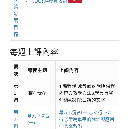
SDGs04優質教育
續
發
展
目
標
每週上課內容
週
課程主題
上課內容
次
第
1.課程說明(教師)2.說明課程
1
課程簡介
內容與教學方法3.學員自我
週
介紹4.課程:日語的文字
第
單元1:清音(一)①あ行～カ
單元1:清音
2
行②常用單字的說讀與應用
(一)
週
③歌謠教唱