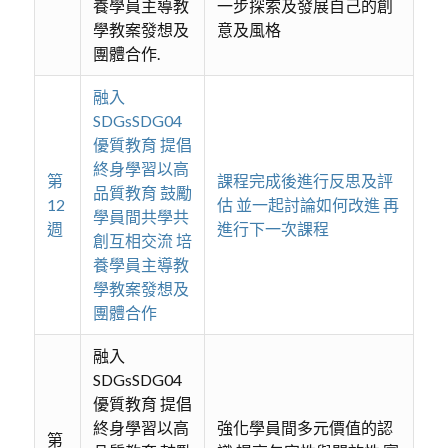
養學員主導教
一步探索及發展自己的創
學教案發想及
意及風格
團體合作.
融入
SDGsSDG04
優質教育 提倡
終身學習以高
第
課程完成後進行反思及評
品質教育 鼓勵
12
估 並一起討論如何改進 再
學員間共學共
週
進行下一次課程
創互相交流 培
養學員主導教
學教案發想及
團體合作
融入
SDGsSDG04
優質教育 提倡
終身學習以高
強化學員間多元價值的認
第