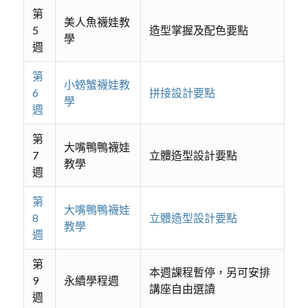
第
美人魚襪娃教
5
造型掌握及配色要點
學
週
第
小螃蟹襪娃教
6
拼接設計要點
學
週
第
大嘴鴨鴨襪娃
7
立體造型設計要點
教學
週
第
大嘴鴨鴨襪娃
8
立體造型設計要點
教學
週
第
本週課程暫停，另可安排
9
永續學程週
講座自由選讀
週