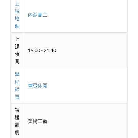
上
課
內湖高工
地
點
上
課
19:00 - 21:40
時
間
學
程
精緻休閒
歸
屬
課
程
美術工藝
類
別