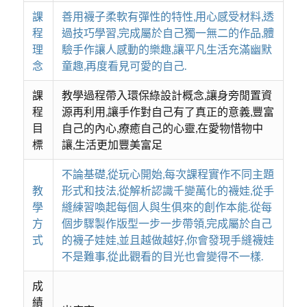
課
善用襪子柔軟有彈性的特性,用心感受材料,透
程
過技巧學習,完成屬於自己獨一無二的作品,體
理
驗手作讓人感動的樂趣,讓平凡生活充滿幽默
念
童趣,再度看見可愛的自己.
課
教學過程帶入環保綠設計概念,讓身旁閒置資
程
源再利用,讓手作對自己有了真正的意義,豐富
目
自己的內心,療癒自己的心靈,在愛物惜物中
標
讓,生活更加豐美富足
不論基礎,從玩心開始,每次課程實作不同主題
教
形式和技法,從解析認識千變萬化的襪娃,從手
學
縫練習喚起每個人與生俱來的創作本能.從每
方
個步驟製作版型一步一步帶領,完成屬於自己
式
的襪子娃娃,並且越做越好,你會發現手縫襪娃
不是難事,從此觀看的目光也會變得不一樣.
成
績