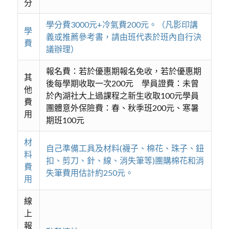
分
學分費3000元+冷氣費200元。（凡影印講
學
義或推薦參考書，請由班代表於班內自行決
費
議辦理）
報名費：若於優惠期報名免收，若於優惠期
其
後每學期收取一次200元 學員證費：未曾
他
於內湖社大上過課程之新生收取100元學員
費
團體意外保險費：春、秋季班200元、寒暑
用
期班100元
材
自己準備工具及材料(襪子、棉花、珠子、鈕
料
扣、剪刀、針、線、消失筆等)團購棉花和消
費
失筆費用估計約250元。
用
線
上
報