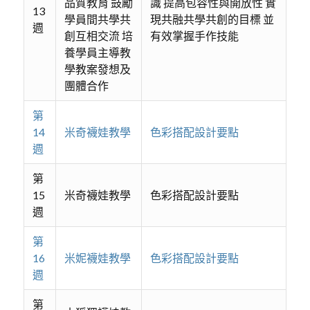
品質教育 鼓勵
識 提高包容性與開放性 實
13
學員間共學共
現共融共學共創的目標 並
週
創互相交流 培
有效掌握手作技能
養學員主導教
學教案發想及
團體合作
第
14
米奇襪娃教學
色彩搭配設計要點
週
第
15
米奇襪娃教學
色彩搭配設計要點
週
第
16
米妮襪娃教學
色彩搭配設計要點
週
第