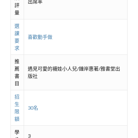
出席率
評
量
選
課
喜歡動手做
要
求
推
薦
遇見可愛的襪娃小人兒/鐘岸惠著/雅書堂出
書
版社
目
招
生
30名
限
額
學
3