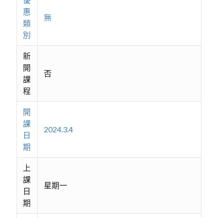
惠
無
類
別
新
開
否
課
程
開
課
2024.3.4
日
期
上
課
星期一
日
期