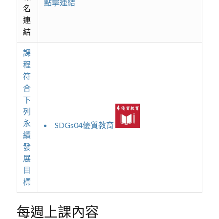
點擊連結
名
連
結
課
程
符
合
下
列
永
SDGs04優質教育
續
發
展
目
標
每週上課內容