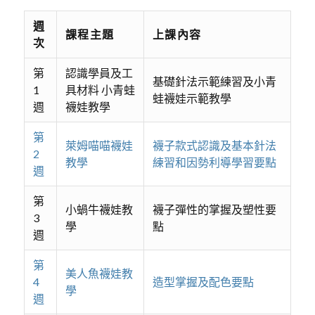
週
課程主題
上課內容
次
第
認識學員及工
基礎針法示範練習及小青
1
具材料 小青蛙
蛙襪娃示範教學
週
襪娃教學
第
萊姆喵喵襪娃
襪子款式認識及基本針法
2
教學
練習和因勢利導學習要點
週
第
小蝸牛襪娃教
襪子彈性的掌握及塑性要
3
學
點
週
第
美人魚襪娃教
4
造型掌握及配色要點
學
週