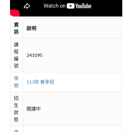
資
說明
訊
課
程
241095
編
號
學
113年 春季班
期
招
生
開課中
狀
態
優