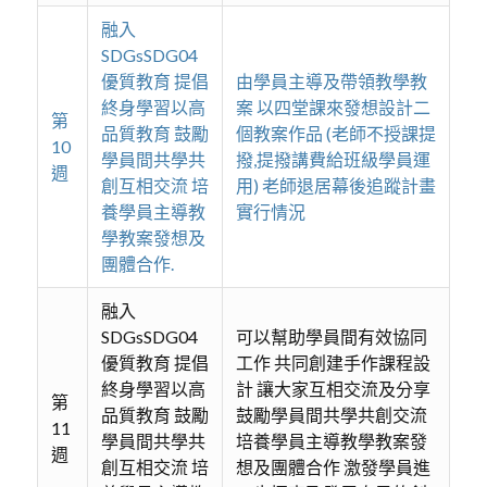
融入
SDGsSDG04
優質教育 提倡
由學員主導及帶領教學教
終身學習以高
案 以四堂課來發想設計二
第
品質教育 鼓勵
個教案作品 (老師不授課提
10
學員間共學共
撥,提撥講費給班級學員運
週
創互相交流 培
用) 老師退居幕後追蹤計畫
養學員主導教
實行情況
學教案發想及
團體合作.
融入
SDGsSDG04
可以幫助學員間有效協同
優質教育 提倡
工作 共同創建手作課程設
終身學習以高
計 讓大家互相交流及分享
第
品質教育 鼓勵
鼓勵學員間共學共創交流
11
學員間共學共
培養學員主導教學教案發
週
創互相交流 培
想及團體合作 激發學員進