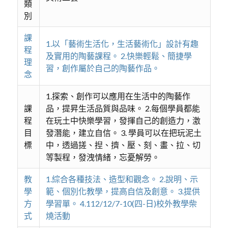
類
別
課
1.以「藝術生活化，生活藝術化」設計有趣
程
及實用的陶藝課程。 2.快樂輕鬆、簡捷學
理
習，創作屬於自己的陶藝作品。
念
1.探索、創作可以應用在生活中的陶藝作
課
品，提昇生活品質與品味。 2.每個學員都能
程
在玩土中快樂學習，發揮自己的創造力，激
目
發潛能，建立自信。 3. 學員可以在把玩泥土
標
中，透過搓、揑、擠、壓、刻、畫、拉、切
等製程，發洩情緒，忘憂解勞。
教
1.綜合各種技法、造型和觀念。 2.說明、示
學
範、個別化教學，提高自信及創意。 3.提供
方
學習單。 4.112/12/7-10(四-日)校外教學柴
式
燒活動