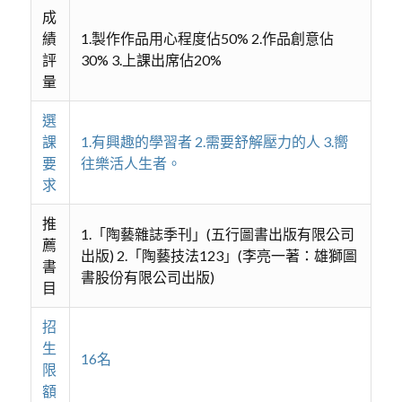
成
績
1.製作作品用心程度佔50% 2.作品創意佔
評
30% 3.上課出席佔20%
量
選
課
1.有興趣的學習者 2.需要舒解壓力的人 3.嚮
要
往樂活人生者。
求
推
1.「陶藝雜誌季刊」(五行圖書出版有限公司
薦
出版) 2.「陶藝技法123」(李亮一著：雄獅圖
書
書股份有限公司出版)
目
招
生
16名
限
額