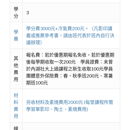
學
3
分
學分費3000元+冷氣費200元。（凡影印講
學
義或推薦參考書，請由班代表於班內自行決
費
議辦理）
報名費：若於優惠期報名免收，若於優惠期
其
後每學期收取一次200元 學員證費：未曾
他
於內湖社大上過課程之新生收取100元學員
費
團體意外保險費：春、秋季班200元、寒暑
用
期班100元
材
料
另收材料及素燒費用2000元 (每堂課程所需
費
學習單影印、陶土、素燒費用)
用
線