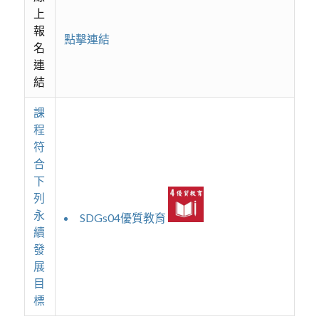
上
報
點擊連結
名
連
結
課
程
符
合
下
列
永
SDGs04優質教育
續
發
展
目
標