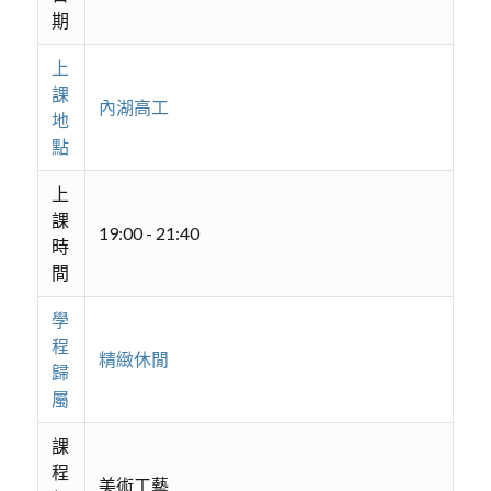
期
上
課
內湖高工
地
點
上
課
19:00 - 21:40
時
間
學
程
精緻休閒
歸
屬
課
程
美術工藝