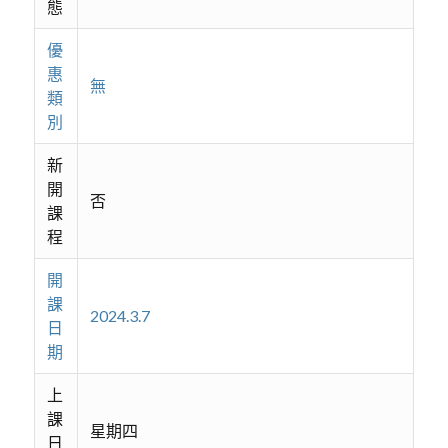
態
優
惠
無
類
別
新
開
否
課
程
開
課
2024.3.7
日
期
上
課
星期四
日