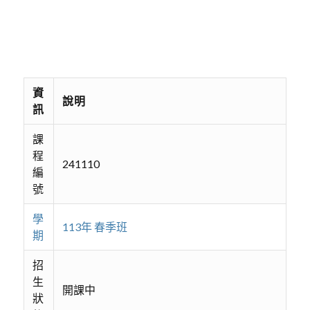
資
說明
訊
課
程
241110
編
號
學
113年 春季班
期
招
生
開課中
狀