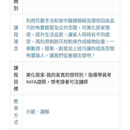
類
別
利用花藝手法和家中盤碟鍋碗及環保回收品
課
巧妙佈置櫥窗及公共空間，可美化居家環
程
境，提升生活品質，讓家人時時有不同感
理
受，再利用剩餘花材乾燥作成植物貼畫，一
念
舉數得，簡單、創意加上技巧讓你成為空間
佈置達人，讓我們從基礎出發吧！
課
程
美化居家-我的家真的很特別！指導學員考
目
NIFA證照，想考證者可洽講師
標
教
學
示範、講解
方
式