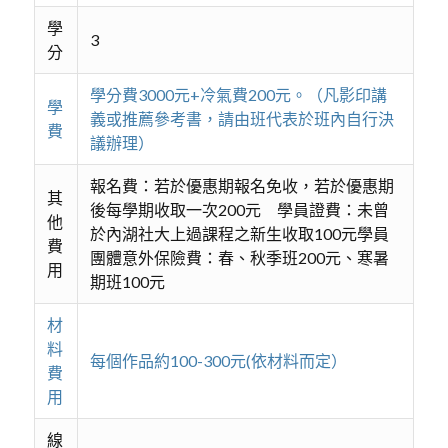
學
3
分
學分費3000元+冷氣費200元。（凡影印講
學
義或推薦參考書，請由班代表於班內自行決
費
議辦理）
報名費：若於優惠期報名免收，若於優惠期
其
後每學期收取一次200元 學員證費：未曾
他
於內湖社大上過課程之新生收取100元學員
費
團體意外保險費：春、秋季班200元、寒暑
用
期班100元
材
料
每個作品約100-300元(依材料而定）
費
用
線