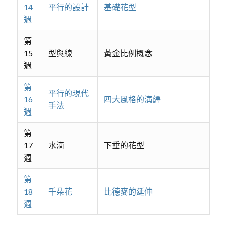
14
平行的設計
基礎花型
週
第
15
型與線
黃金比例概念
週
第
平行的現代
16
四大風格的演繹
手法
週
第
17
水滴
下垂的花型
週
第
18
千朵花
比德麥的延伸
週