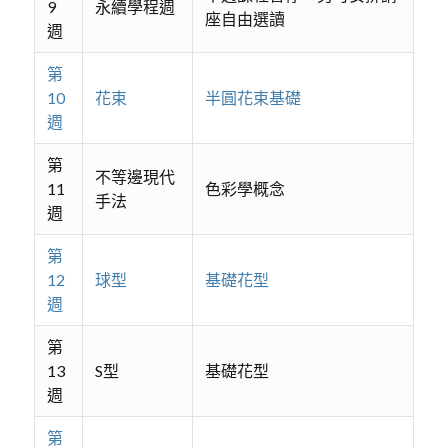
9
永續學程週
座自由選讀
週
第
10
花束
半圓花束基礎
週
第
不等邊現代
11
色彩學概念
手法
週
第
12
球型
基礎花型
週
第
13
S型
基礎花型
週
第