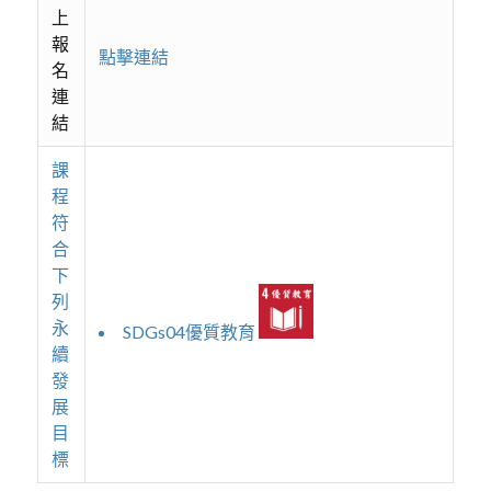
上
報
點擊連結
名
連
結
課
程
符
合
下
列
永
SDGs04優質教育
續
發
展
目
標