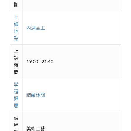
期
上
課
內湖高工
地
點
上
課
19:00 - 21:40
時
間
學
程
精緻休閒
歸
屬
課
程
美術工藝