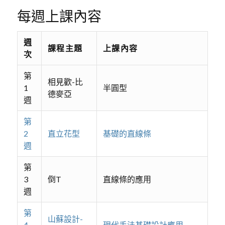
每週上課內容
週
課程主題
上課內容
次
第
相見歡-比
1
半圓型
德麥亞
週
第
2
直立花型
基礎的直線條
週
第
3
倒T
直線條的應用
週
第
山蘇設計-
4
現代手法基礎設計應用