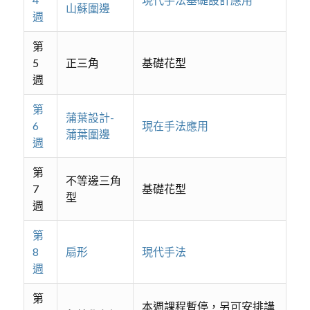
山蘇圍邊
週
第
5
正三角
基礎花型
週
第
蒲葉設計-
6
現在手法應用
蒲葉圍邊
週
第
不等邊三角
7
基礎花型
型
週
第
8
扇形
現代手法
週
第
本週課程暫停，另可安排講