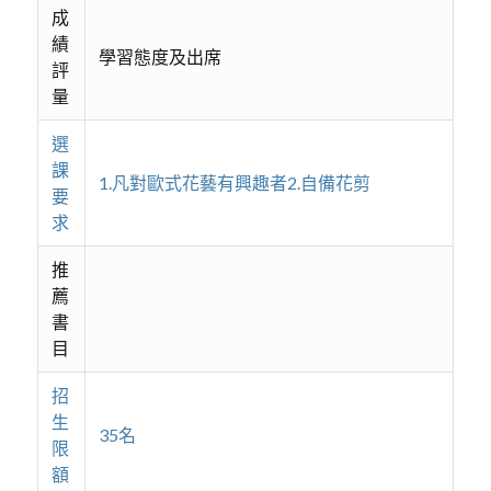
成
績
學習態度及出席
評
量
選
課
1.凡對歐式花藝有興趣者2.自備花剪
要
求
推
薦
書
目
招
生
35名
限
額