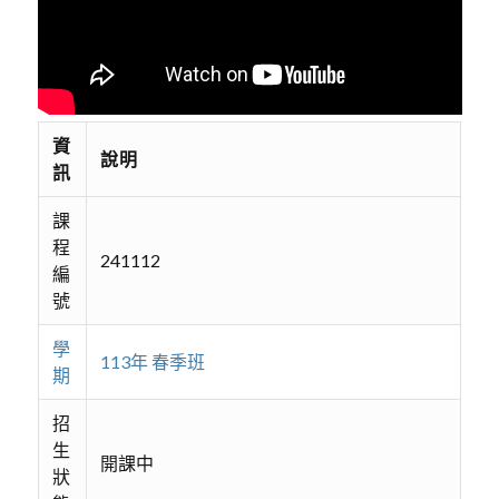
資
說明
訊
課
程
241112
編
號
學
113年 春季班
期
招
生
開課中
狀