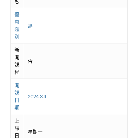
態
優
惠
無
類
別
新
開
否
課
程
開
課
2024.3.4
日
期
上
課
星期一
日