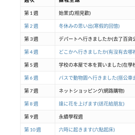
第 1 週
始業式(相見歡)
第 2 週
冬休みの思い出(寒假的回憶)
第 3 週
デパートへ行きましたか(去了百貨公
第 4 週
どこかへ行きましたか(有沒有去哪裡
第 5 週
学校の本屋で本を買いました(在學
第 6 週
バスで動物園へ行きました(搭公車
第 7 週
ネットショッピング(網路購物)
第 8 週
達に花を上げます(送花給朋友)
第 9 週
永續學程週
第 10 週
六時に起きます(六點起床)