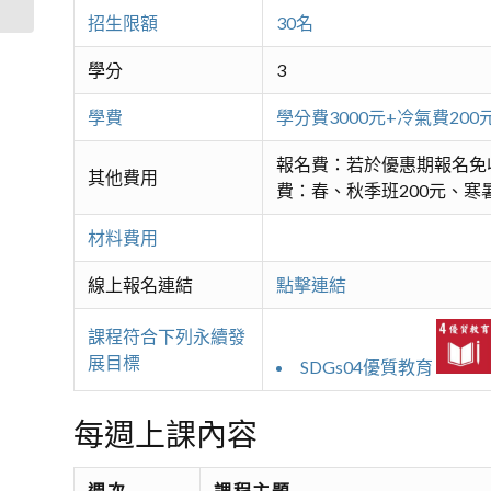
招生限額
30名
學分
3
學費
學分費3000元+冷氣費2
報名費：若於優惠期報名免
其他費用
費：春、秋季班200元、寒暑
材料費用
線上報名連結
點擊連結
課程符合下列永續發
展目標
SDGs04優質教育
每週上課內容
週次
課程主題