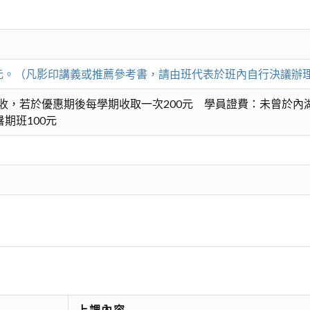
00元。（凡影印講義或推薦參考書，請由班代表於班內自行決議辦
收，若於優惠期後每學期收取一次200元 學員證費：未曾於內
期班100元
上課內容