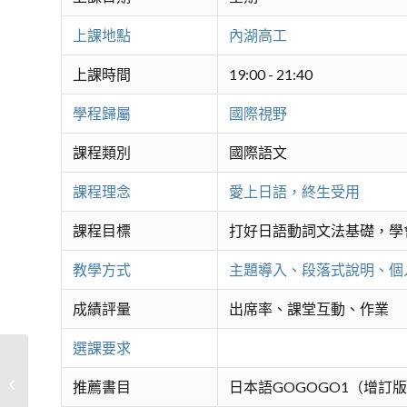
上課地點
內湖高工
上課時間
19:00 - 21:40
學程歸屬
國際視野
課程類別
國際語文
課程理念
愛上日語，終生受用
課程目標
打好日語動詞文法基礎，學
教學方式
主題導入、段落式說明、個
成績評量
出席率、課堂互動、作業
選課要求
旅行日語輕鬆說3
推薦書目
日本語GOGOGO1（增訂