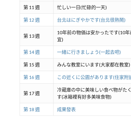
第 11 週
忙しい一日(忙碌的一天)
第 12 週
台北はにぎやかです(台北很熱鬧)
10年前の物価は安かったです(10
第 13 週
宜)
第 14 週
一緒に行きましょう(一起去吧)
第 15 週
みんな教室にいます(大家都在教室)
第 16 週
この近くに公園があります(住家附
冷蔵庫の中に美味しい食べ物がた
第 17 週
す(冰箱裡有好多美味食物)
第 18 週
成果發表