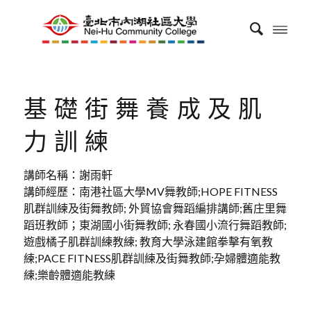
基礎街舞養成及肌
力訓練
講師名稱：謝雨軒
講師經歷：南港社區大學MV舞教師;HOPE FITNESS
肌群訓練及街舞教師; 外貿協會舞蹈編排講師;舊庄里舞
蹈班教師；東湖國小街舞教師; 永春國小流行舞蹈教師;
遊戲橘子肌群訓練教練; 教育大學泳建館拳擊有氧教
練;PACE FITNESS肌群訓練及街舞教師;孕婦體適能教
練;樂齡體適能教練