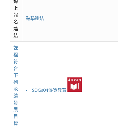
線
上
報
點擊連結
名
連
結
課
程
符
合
下
列
永
SDGs04優質教育
續
發
展
目
標