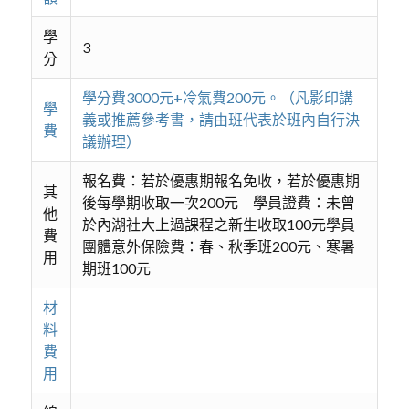
學
3
分
學分費3000元+冷氣費200元。（凡影印講
學
義或推薦參考書，請由班代表於班內自行決
費
議辦理）
報名費：若於優惠期報名免收，若於優惠期
其
後每學期收取一次200元 學員證費：未曾
他
於內湖社大上過課程之新生收取100元學員
費
團體意外保險費：春、秋季班200元、寒暑
用
期班100元
材
料
費
用