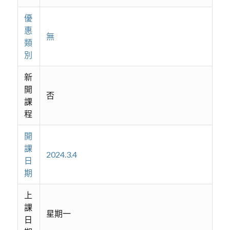
優
惠
無
類
別
新
開
否
課
程
開
課
2024.3.4
日
期
上
課
星期一
日