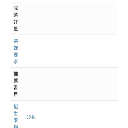
成
績
評
量
選
課
要
求
推
薦
書
目
招
生
35名
限
額