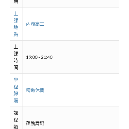
期
上
課
內湖高工
地
點
上
課
19:00 - 21:40
時
間
學
程
精緻休閒
歸
屬
課
程
運動舞蹈
類