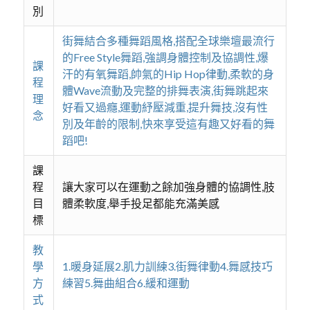
別
街舞結合多種舞蹈風格,搭配全球樂壇最流行
的Free Style舞蹈,強調身體控制及協調性,爆
課
汗的有氧舞蹈,帥氣的Hip Hop律動,柔軟的身
程
體Wave流動及完整的排舞表演,街舞跳起來
理
好看又過癮,運動紓壓減重,提升舞技,沒有性
念
別及年齡的限制,快來享受這有趣又好看的舞
蹈吧!
課
程
讓大家可以在運動之餘加強身體的協調性,肢
目
體柔軟度,舉手投足都能充滿美感
標
教
學
1.暖身延展2.肌力訓練3.街舞律動4.舞感技巧
方
練習5.舞曲組合6.緩和運動
式