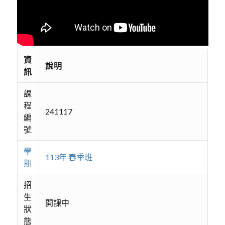
資
說明
訊
課
程
241117
編
號
學
113年 春季班
期
招
生
開課中
狀
態