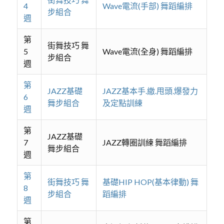
4
Wave電流(手部) 舞蹈編排
步組合
週
第
街舞技巧 舞
5
Wave電流(全身) 舞蹈編排
步組合
週
第
JAZZ基礎
JAZZ基本手.繳.甩頭.爆發力
6
舞步組合
及定點訓練
週
第
JAZZ基礎
7
JAZZ轉圈訓練 舞蹈編排
舞步組合
週
第
街舞技巧 舞
基礎HIP HOP(基本律動) 舞
8
步組合
蹈編排
週
第