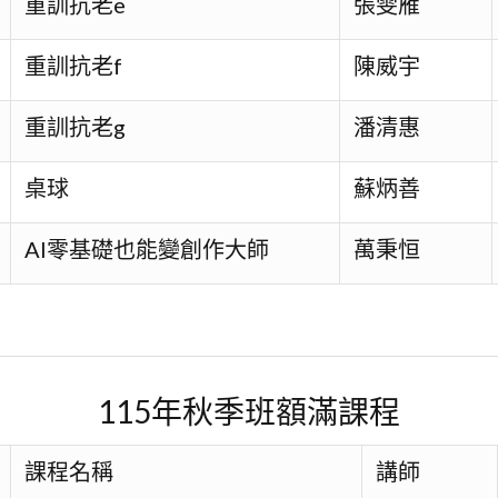
重訓抗老e
張雯雁
重訓抗老f
陳威宇
重訓抗老g
潘清惠
桌球
蘇炳善
AI零基礎也能變創作大師
萬秉恒
115年秋季班額滿課程
課程名稱
講師