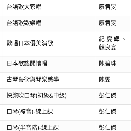
台語歌大家唱
廖君旻
台語歌歡樂唱
廖君旻
紀慶輝、
歡唱日本優美演歌
顏良宴
日本歌謠開懷唱
陳碧珠
古琴藝術與琴樂美學
陳雯
快樂吹口琴(初級&中級)
彭仁傑
口琴(複音)-線上課
彭仁傑
口琴(半音階)-線上課
彭仁傑