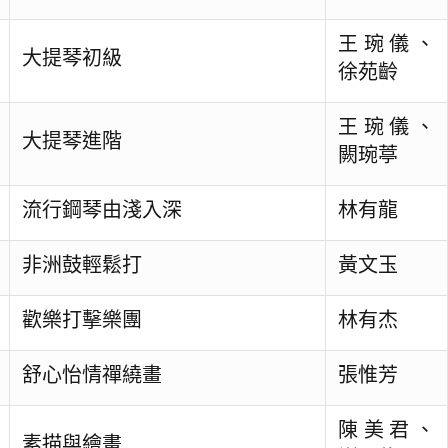
王琬儀、
大提琴初級
徐苑齡
王琬儀、
大提琴進階
闕琬葶
流行鋼琴由淺入深
林有龍
非洲鼓輕鬆打
黃文玉
歡樂打擊樂團
林有杰
舒心怡情禪繞畫
張惟芳
陳美君、
素描與繪畫