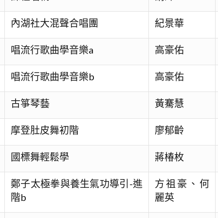
內湖社大混聲合唱團
紀景華
唱流行歌曲學音樂a
高豪佑
唱流行歌曲學音樂b
高豪佑
古箏琴藝
黃騫慧
摩登肚皮舞初階
廖郁齡
國標舞輕鬆學
蔣椿枚
鄭子太極拳與養生氣功導引-進
方祖豪、何
階b
麗英