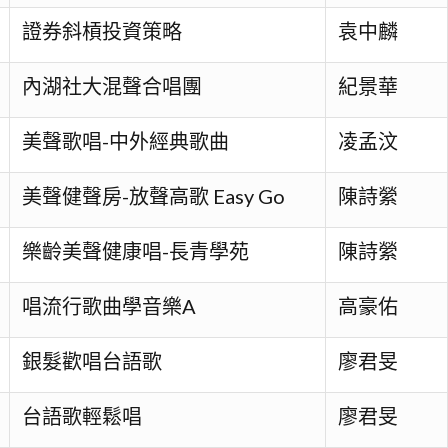
證券斜槓投資策略
袁中麟
內湖社大混聲合唱團
紀景華
美聲歌唱-中外經典歌曲
凌孟汶
美聲健聲房-放聲高歌 Easy Go
陳詩縈
樂齡美聲健康唱-長青學苑
陳詩縈
唱流行歌曲學音樂A
高豪佑
銀髮歡唱台語歌
廖君旻
台語歌輕鬆唱
廖君旻