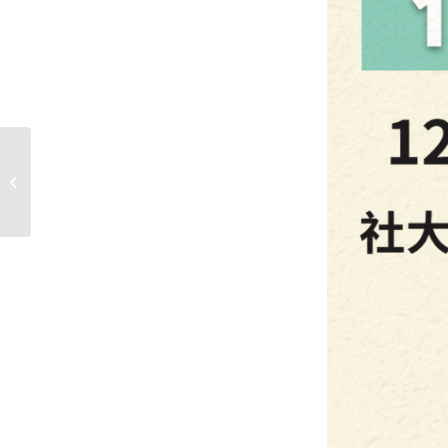
【簡章誤植通知】115
年春季班簡章修正