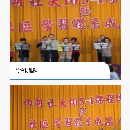
竹笛初進階