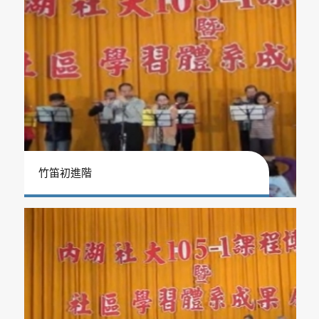
竹笛初進階