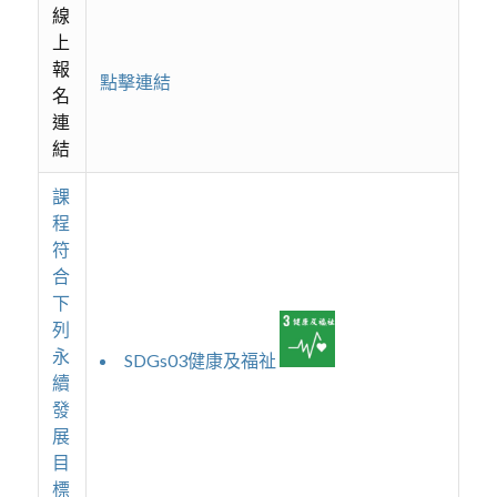
線
上
報
點擊連結
名
連
結
課
程
符
合
下
列
永
SDGs03健康及福祉
續
發
展
目
標