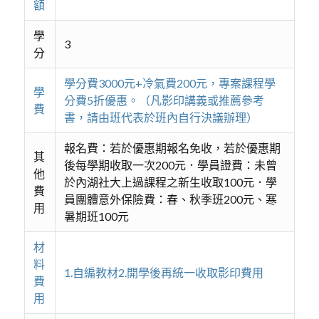
額
學
3
分
學分費3000元+冷氣費200元，專案課程學
學
分費5折優惠。（凡影印講義或推薦參考
費
書，請由班代表於班內自行決議辦理）
報名費：若於優惠期報名免收，若於優惠期
其
後每學期收取一次200元．學員證費：未曾
他
於內湖社大上過課程之新生收取100元．學
費
員團體意外保險費：春、秋季班200元、寒
用
暑期班100元
材
料
1.自編教材2.開學後再統一收取影印費用
費
用