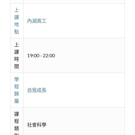
上
課
內湖高工
地
點
上
課
19:00 - 22:00
時
間
學
程
自我成長
歸
屬
課
程
社會科學
類