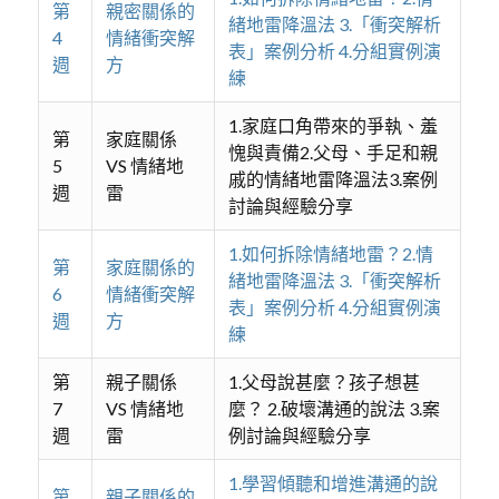
第
親密關係的
緒地雷降溫法 3.「衝突解析
4
情緒衝突解
表」案例分析 4.分組實例演
週
方
練
1.家庭口角帶來的爭執、羞
第
家庭關係
愧與責備2.父母、手足和親
5
VS 情緒地
戚的情緒地雷降溫法3.案例
週
雷
討論與經驗分享
1.如何拆除情緒地雷？2.情
第
家庭關係的
緒地雷降溫法 3.「衝突解析
6
情緒衝突解
表」案例分析 4.分組實例演
週
方
練
第
親子關係
1.父母說甚麼？孩子想甚
7
VS 情緒地
麼？ 2.破壞溝通的說法 3.案
週
雷
例討論與經驗分享
1.學習傾聽和增進溝通的說
第
親子關係的