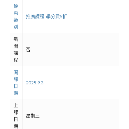
優
惠
推廣課程-學分費5折
類
別
新
開
否
課
程
開
課
2025.9.3
日
期
上
課
星期三
日
期