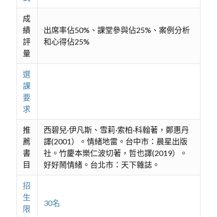
成
績
出席率佔50%、課堂參與佔25%、案例分析
評
和心得佔25%
量
選
課
要
求
推
西碧兒·伊凡斯、雪莉·索柏·科翰著，鄭惠丹
薦
譯(2001）。情緒地雷。台中市：晨星出版
書
社。竹慶本樂仁波切著，哲也譯(2019）。
目
好好鬧情緒。台北市：天下雜誌。
招
生
30名
限