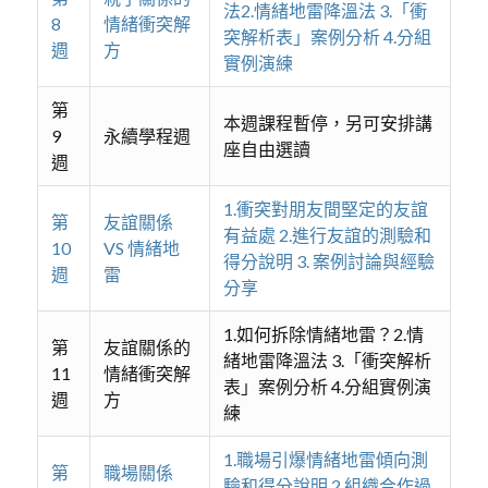
法2.情緒地雷降溫法 3.「衝
8
情緒衝突解
突解析表」案例分析 4.分組
週
方
實例演練
第
本週課程暫停，另可安排講
9
永續學程週
座自由選讀
週
1.衝突對朋友間堅定的友誼
第
友誼關係
有益處 2.進行友誼的測驗和
10
VS 情緒地
得分說明 3. 案例討論與經驗
週
雷
分享
1.如何拆除情緒地雷？2.情
第
友誼關係的
緒地雷降溫法 3.「衝突解析
11
情緒衝突解
表」案例分析 4.分組實例演
週
方
練
1.職場引爆情緒地雷傾向測
第
職場關係
驗和得分說明 2.組織合作過