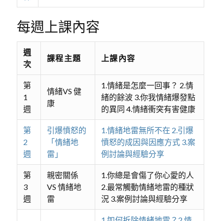
每週上課內容
週
課程主題
上課內容
次
第
1.情緒是怎麼一回事？ 2.情
情緒VS 健
1
緒的餘波 3.你我情緒爆發點
康
週
的異同 4.情緒衝突有害健康
第
引爆憤怒的
1.情緒地雷無所不在 2.引爆
2
「情緒地
憤怒的成因與因應方式 3.案
週
雷」
例討論與經驗分享
第
親密關係
1.你總是會傷了你心愛的人
3
VS 情緒地
2.最常觸動情緒地雷的種狀
週
雷
況 3.案例討論與經驗分享
1.如何拆除情緒地雷？2.情