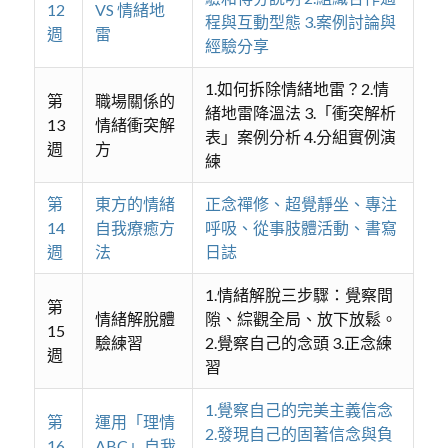
12
VS 情緒地
程與互動型態 3.案例討論與
週
雷
經驗分享
1.如何拆除情緒地雷？2.情
第
職場關係的
緒地雷降溫法 3.「衝突解析
13
情緒衝突解
表」案例分析 4.分組實例演
週
方
練
第
東方的情緒
正念禪修、超覺靜坐、專注
14
自我療癒方
呼吸、從事肢體活動、書寫
週
法
日誌
1.情緒解脫三步驟：覺察間
第
情緒解脫體
隙、綜觀全局、放下放鬆。
15
驗練習
2.覺察自己的念頭 3.正念練
週
習
1.覺察自己的完美主義信念
第
運用「理情
2.發現自己的固著信念與負
16
ABC」自我