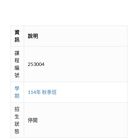
資
說明
訊
課
程
253004
編
號
學
114年 秋季班
期
招
生
停開
狀
態