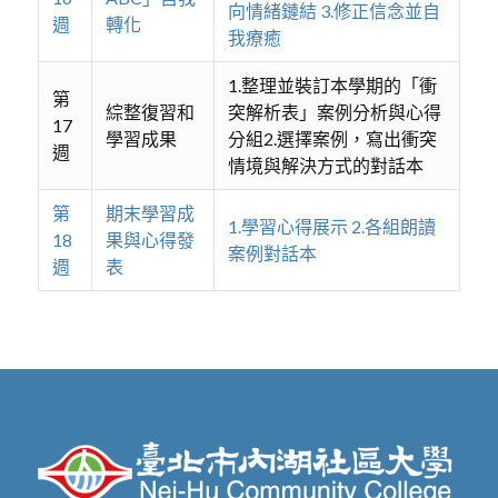
向情緒鏈結 3.修正信念並自
週
轉化
我療癒
1.整理並裝訂本學期的「衝
第
綜整復習和
突解析表」案例分析與心得
17
學習成果
分組2.選擇案例，寫出衝突
週
情境與解決方式的對話本
第
期末學習成
1.學習心得展示 2.各組朗讀
18
果與心得發
案例對話本
週
表